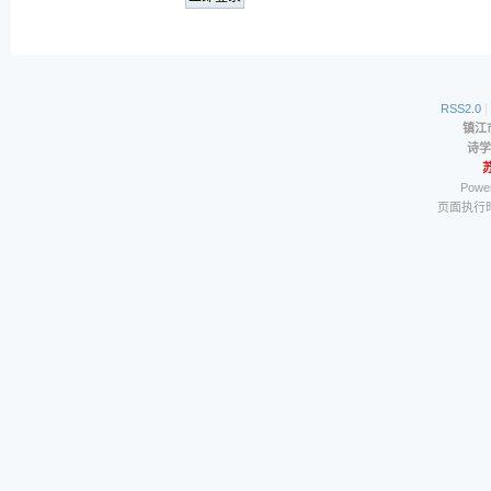
RSS2.0
|
镇江
诗学
苏
Power
页面执行时间