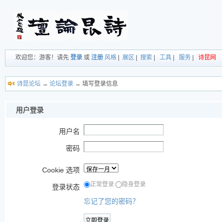
欢迎您：游客！请先
登录
或
注册
风格
|
展区
|
搜索
|
工具
|
服务
|
诗昆网
诗昆论坛
→
论坛登录
→ 填写登录信息
用户登录
用户名
密码
Cookie 选项
正常登录
隐身登录
登录状态
忘记了您的密码？