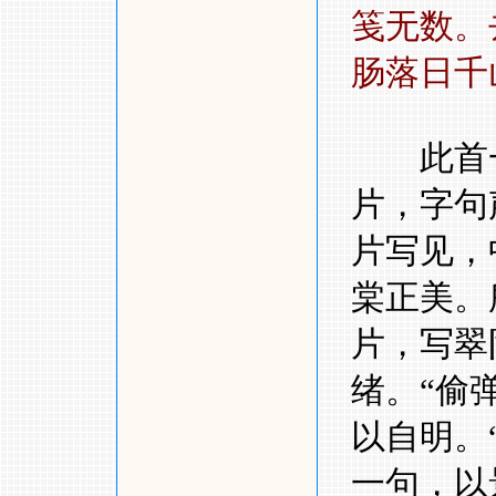
笺无数。
肠落日千
此首一
片，字句
片写见，
棠正美。
片，写翠
绪。
“
偷
以自明。
一句，以