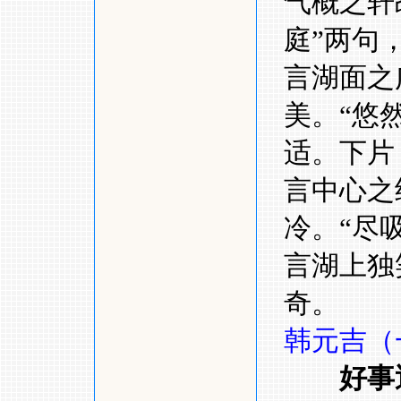
气概之轩
庭
”
两句
言湖面之
美。
“
悠
适。下片
言中心之
冷。
“
尽
言湖上独
奇。
韩元吉（
好事