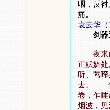
咽，反衬
痛。
袁去华（
剑器
夜来
正妖娆
听、莺啼
去。 
卷，乍睡
烟波，见