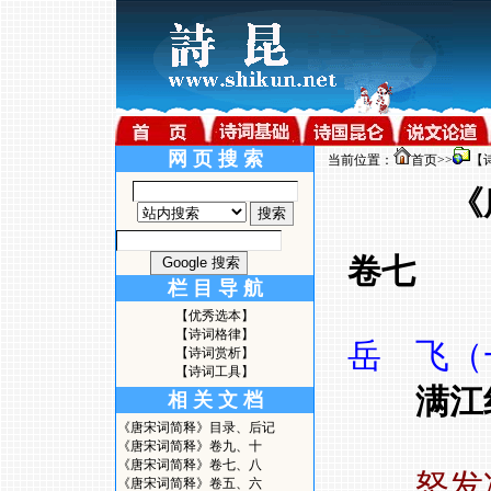
网 页 搜 索
当前位置：
首页
>>
【
《
卷七
栏 目 导 航
【优秀选本】
【诗词格律】
岳 飞（
【诗词赏析】
【诗词工具】
满江
相 关 文 档
《唐宋词简释》目录、后记
《唐宋词简释》卷九、十
《唐宋词简释》卷七、八
怒发
《唐宋词简释》卷五、六