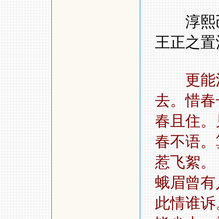
淳熙
王正之置
更能
去。惜春
春且住。
春不语。
惹飞絮
蛾眉曾有
此情谁诉