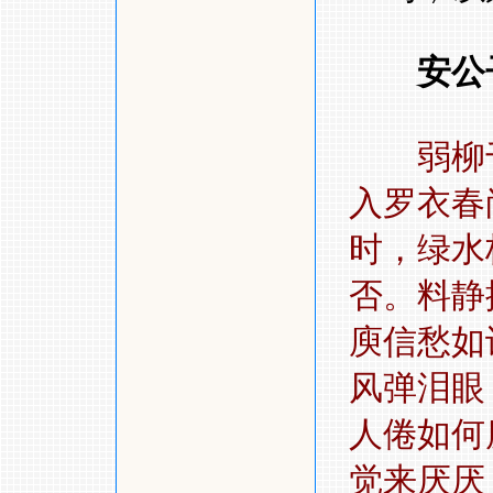
安公
弱柳
入罗衣春
时，绿水
否。料
庾信愁如
风弹泪眼
人倦如何
觉来厌厌