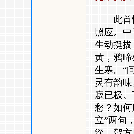
此首怀
照应。中
生动挺拔
黄，鸦啼
生寒。
“
灵有韵味
寂已极。
愁？如何
立
”
两句
深。贺方