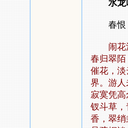
水龙
春恨
闹花
春归翠陌
催花，淡
界。游
寂寞凭高
钗斗草，
香，翠绡