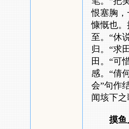
笔。
“
把
恨塞胸，
慷慨也。
至。
“
休
归。
“
求
田。
“
可
感。
“
倩
会
”
句作
闻垓下之
摸鱼