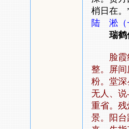
梢日在。
陆 淞（
瑞鹤
脸霞
整。屏间
粉。堂深
无人、
重省。残
景。阳台