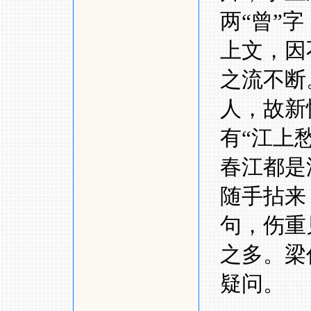
两
“
曾
”
字
上文，因
之流不断
人，故新
有
“
江上
春江都是
随手拈来
句，伤重
之多。梁
疑问。