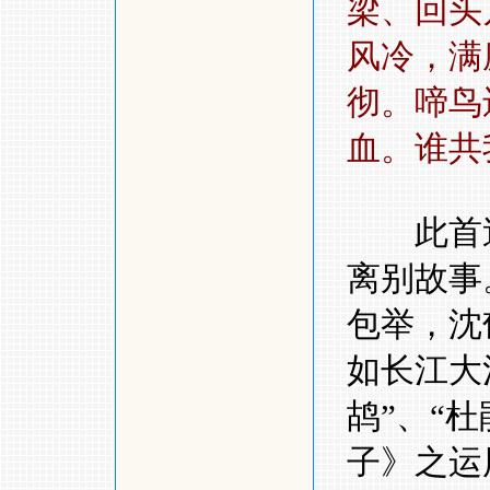
梁、回头
风冷，满
彻。啼鸟
血。谁共
此首送
离别故事
包举，沈
如长江大
鸪
”
、
“
杜
子》之运