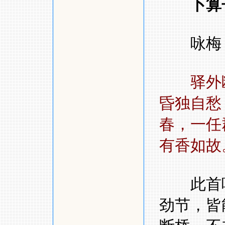
卜算
咏梅
驿外
昏独自
春，一任
有香如故
此首咏
劲节，皆