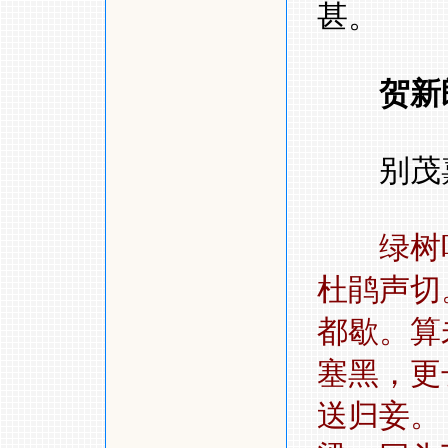
甚。
贺新
别茂
绿树
杜鹃声切
都歇。算
塞黑，更
送归妾