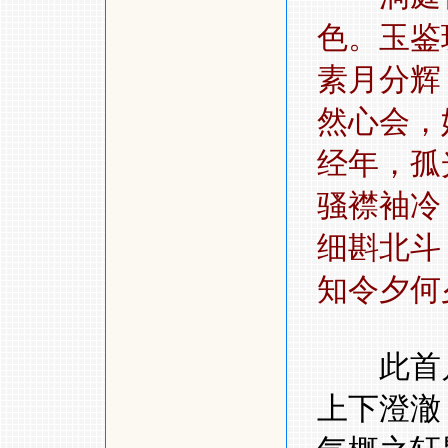
色。玉鉴
素月分辉
然心会
经年，孤
骚襟袖冷
细斟北斗
知令夕何
此首月
上下澄澈