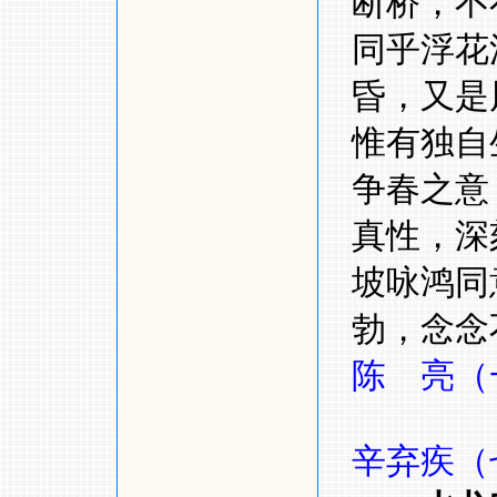
断桥，不
同乎浮花
昏，又是
惟有独自
争春之
真性，深
坡咏鸿同
勃，念念
陈 亮（
辛弃疾（