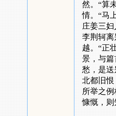
然。
“
算
情。
“
马
庄姜三妇
李荆轲离
越。
“
正
景，与篇
愁，是送
北都旧恨
所举之例
慷慨，则