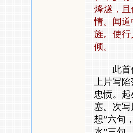
烽燧，且
情。闻道
旌。使行
倾。
此首伤
上片写陷
忠愤。起
塞。次写
想
”
六句
水
”
三句