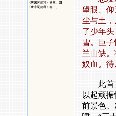
《唐宋词简释》卷三、四
《唐宋词简释》卷一、二
望眼、仰
尘与土，
了少年
雪。臣子
兰山缺。
奴血。待
此首直
以起顽振
前景色。