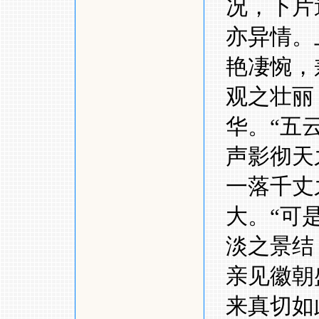
况，下片
亦异情。
艳凄惋，
观之壮丽
华。
“
五
声影彻天
一落千丈
大。
“
可
淡之景结
亲见徽朝
来真切如