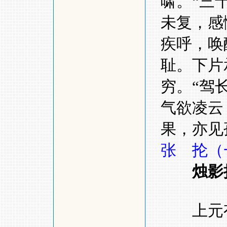
啸。
“
三
未复，感
疾呼，唤
耻。下片
穷。
“
驾
气欲凌云
果，亦见
张 抡（
烛影
上元