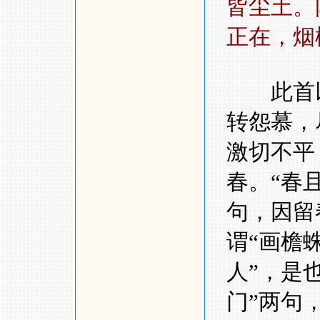
皆尘土。
正在，烟
此首以
转怨慕，
激切不
春。
“
春
句，因留
谓
“
画檐
人
”
，是
门
”
两句