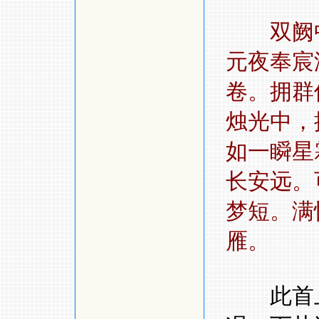
双阙
元夜奉宸
卷。拥群
烛光中
如一瞬星
长安远。
梦短。满
雁。
此首上