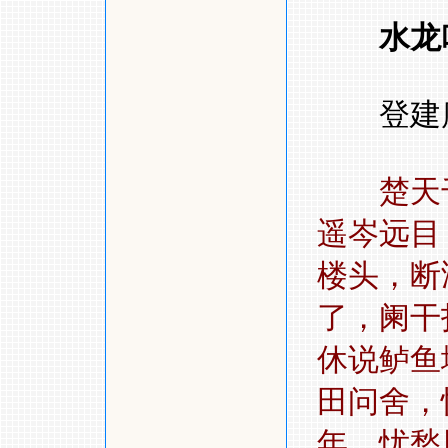
水龙
登建
楚天
遥岑远目
楼头，断
了，阑
休说鲈鱼
田问舍，
年，忧愁