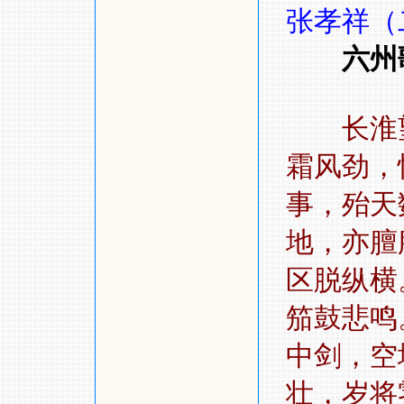
张孝祥（
六州
长淮
霜风劲，
事，殆天
地，亦膻
区脱纵横
笳鼓悲
中剑，空
壮，岁将