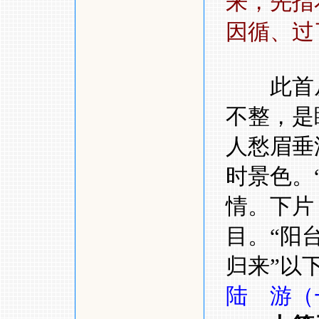
来，先指
因循、过
此首从
不整，是
人愁眉垂
时景色。
情。下片
目。
“
阳
归来
”
以
陆 游
（