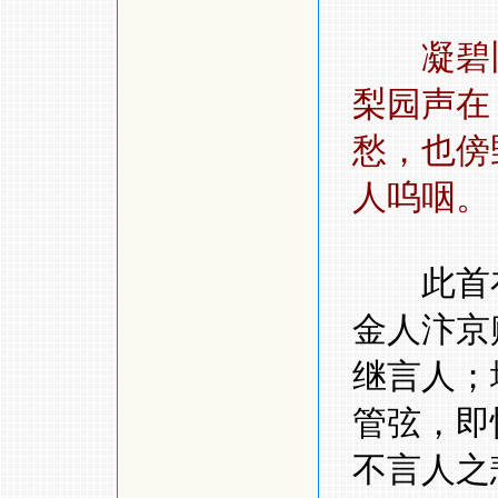
凝碧
梨园声在
愁，也傍
人呜咽。
此首在
金人汴京
继言人；
管弦，即
不言人之