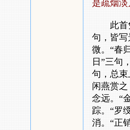
是疏烟淡
此首凭
句，皆写
微。
“
春
日
”
三句
句，总束
闲燕赏之
念远。
“
踪。
“
罗
消。
“
正