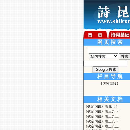
网 页 搜 索
栏 目 导 航
【内容阅读】
相 关 文 档
《钦定词谱》卷 四 〇
《钦定词谱》卷三九下
《钦定词谱》卷三九上
《钦定词谱》卷三八下
《钦定词谱》卷三八上