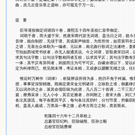
曲，庶几古昔乐章之遗响，亦可窥见于万一云。
提
要
臣等谨按御定词谱四十卷，康熙五十四年圣祖仁皇帝御定。
词萌于唐，而大盛于宋。然唐宋两代皆无词谱。盖当日之词，犹今
音律，能自制腔，无须于谱。其或新声独造，为世所传，如霓裳羽衣
之谱，无衷合众体勒为一编者。元以来，南北曲行歌词之法遂绝，姜
节拍如西域梵书状者，亦无人能通其说。今之词谱，皆取唐宋旧词，
求其句法字数；以句法字数相同者互校，以求其平仄；其句法字数有
一体；其平仄有异同者，则据而注为可平可仄。自啸余谱以下，皆以
定为科律而已。然见闻未博，考证未精，又或参以臆断无稽之说，往
惟近时万树作《词律》，析疑辨误所得为多，然仍不免于舛漏。惟
授，事事皆深契精微。既御定唐宋金元明诸诗，立咏歌之准，御纂律
又以词亦诗之余，派其命儒臣辑为此谱，凡八百二十首调，二千三百
篇，靡弗采录；元人小令，其言近雅者，亦间附之；唐宋大曲，则汇
各注其源流，每字各图其平仄，每句各注其韵叶，分刌节度，穷极窈
程。盖圣人裁成，万类虽一事之微，必考古而立之制，类若斯矣。
乾隆四十六年十二月恭校上
总纂官臣纪昀、臣陆锡熊、臣孙士毅
总校官臣陆费墀