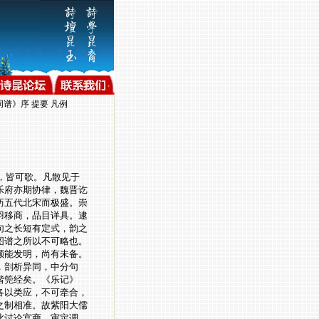
词谱》序 提要 凡例
，皆可歌。凡散见于
乐府亦期协律，魏晋讫
历五代北宋而极盛。崇
羽移商，品目详具。逮
句之长短有定式，韵之
图谱之所以不可略也。
颇能发明，尚有未备。
，剖析异同，中分句
谐筦经矣。《乐记》
各以类应，不可牵合，
之制相准。故紫阳大儒
此讨论宫商，审定调