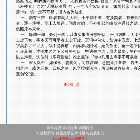
温庭筠之“断肠潇湘春鹰飞”、“尤枝香雪开已偏”皆是；又有一句五字
《寿楼春》词之“夭桃花清晨”句；一句五字皆仄者者，如周邦彦《浣
落”句，俱一定不可易，谱内各为注出。
一、韵有三声，叶者有间入仄韵、于平韵中者，有换韵者，有叠韵
者，逐一注明。至宋人填词，间遵古韵，不外礼部韵略所注通转之法
俱照原本采录。
一、每调一词，旁列一图，以虚实朱圈分别平仄，平用虚圈，仄用
上虚下实，字本仄而可平者上实下虚。至词中句法，如诗中五言、七
字类多可平可仄，似不必拘谱，内亦参校旧词，始为作图。至一定平
引证其句，注明本词之下又可平可仄，中遇去声词，最为紧要，平声
以去声替。沈伯时《乐府指迷》论之最详，谱中凡用去声字不可易者
一、宋人集中，如柳永、姜夔词，间存宫调，悉照原注备载。若夫
指之声，或为三犯、四犯之曲，以至按律谐声，所以被诸管弦者，在
置勿论”云。
返回目录
诗学昆裔 诗坛昆玉 诗国昆仑
© 版权所有 诗昆文学艺术传播与发展中心
苏ICP备05058999号-1