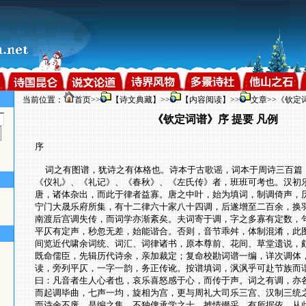
当前位置：
首页
>>
【诗文典藏】
>>
【内容阅读】
>>
文章
>>《钦定
《钦定词谱》序 提要 凡例
序
词之有图谱，犹诗之有体格也。诗本于古歌谣，词本于周诗三百篇
《仪礼》、《礼记》、《春秋》、《左氏传》者，班班可考也。汉初
唐，诸体杂出，而此于律者益寡。唐之中叶，始为填词，制调倚声，
宁门大晟乐府所集，有十二律六十家八十四调，后遂增至二百余，换
南渡后宫调失传，而词学亦渐紊矣。夫词寄于调，字之多寡有定数，
平仄有定声，秒忽无差，始能谐合。否则，音节乖舛，体制混淆，此
间览近代啸余词统、词汇、词律诸书，原本尊前、花间、草堂遗说，
既命儒臣，先辑历代诗余，亲加裁定；复命校勘词谱一编，详次调体
读，旁列平仄，一字一韵，务正传讹。按谱填词，沨沨乎可赴节族而
曰：凡音者生人心者也，哀乐喜怒感于心，而传于声。词之有调，亦
而起调毕曲，七声一均，旋相为宫，更与周礼大司乐三宫、汉制三统
而诗余不废，是编之集，不独俾承学之士，摅情缀采，有所据依，从