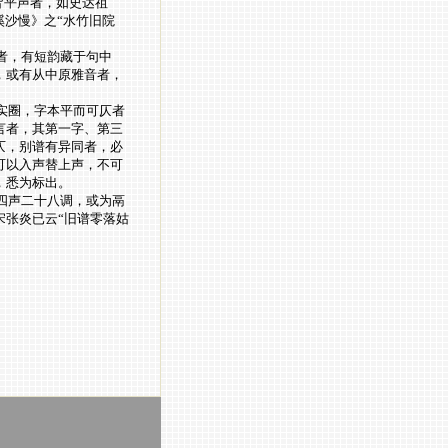
皆平声者，如史达祖
溪沙慢》之“水竹旧院
者，有短韵藏于句中
，或有从中原雅音者，
实圈，字本平而可仄者
言者，其第一字、第三
仄，别谱有异同者，必
可以入声替上声，不可
，悉为标出。
四声二十八调，或为鬲
宋张炎已云“旧谱零落姑