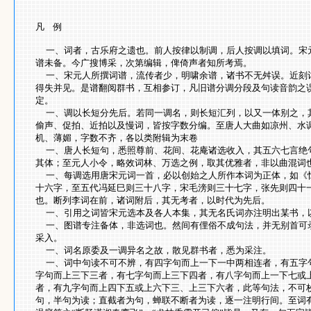
凡
例
一、词者，古乐府之遗也。前人按律以制调，后人按调以填词。宋
谱未备。今广搜博采，次第编辑，俾倚声者知所考焉。
一、宋元人所撰词谱，流传者少，明啸余谱，诸书不无舛误。近刻
得失并见。是谱翻阅群书，互相参订，凡旧谱分调分段及句读音韵之
定。
一、调以长短分先后。若同一调名，则长短汇列，以又一体别之，
偷声、促拍、近拍以及慢词，皆按字数分编。至唐人大曲如凉州、水
机、薄媚，字数不齐，各以类附辑为末卷
一、唐人长短句，悉照尊前、花间、花庵诸选收入，其五六七言绝
其体；至元人小令，略效词林、万选之例，取其优雅者，非以曲混词
一、每调选用唐宋元词一首，必以创始之人所作本词为正体，如《
十六字，至五代冯延巳则三十八字，宋毛滂则三十七字，张先则四十
也。断列李词在前，诸词附后，其无考者，以时代为先后。
一、引用之词皆宋元选本及各人本集，其无名氏词亦注明出某书，
一、图谱专注备体，非选词也。然间有俚俗不成句法，并无别首可
采入。
一、词名原委及一调异名之故，散见群书者，悉为采注。
一、词中句读不可不辨，有四字句而上一下一中两相连者，有五字
字句而上三下三者，有七字句而上三下四者，有八字句而上一下七或
者，有九字句而上四下五或上六下三、上三下六者，此等句法，不可
句，半句为读；直截者为句，蝉联不断者为读，逐一注明行间。至词