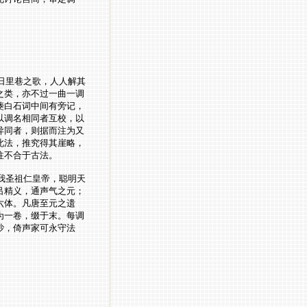
日里巷之歌，人人解其
之类，亦不过一曲一调
夔白石词中间有旁记，
以调名相同者互校，以
异同者，则据而注为又
此法，推究得其崖略，
往不合于古法。
我圣祖仁皇帝，聪明天
吕精义，通声气之元；
六体。凡唐至元之遗
为一卷，缀于末。每调
眇，倚声家可永守法