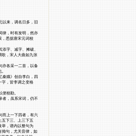
元以来，调名日多，旧
词律，时有发明，然亦
误，悉据唐宋元词校
其添字、减字、摊破、
调歌，宋人大曲如九张
句亦各采一二首，以备
也。
忆秦娥》创自李白，四
一字，皆李调之变格
以便校勘。
录者，虽系宋词，仍不
句而上一下四者，有六
上五下三、上三下五
枚举，谱内以整句为
有拗句，尤关音律，如