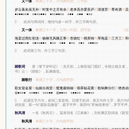
又一体
单调三十字，六句两叶韵、三平韵
司马
岁云暮矣虽无补
叶
时复中之尽有余
韵
老来吾亦爱吾庐
韵
清债苦
叶
尊有酒
句
且
●○●●○○●
○●○○●●○
●○○●●○○
○●●
○●●
●○○

此词与周词同，惟结句多一衬字，作三字两句异。
又一体
单调三十一字，七句一叶韵、四平韵
《太
海棠过雨红初淡
叶
杨柳无风睡正寒
韵
杏烧红
句
桃剪锦
句
草拖蓝
韵
三月三
韵
和
●○●●○○●
○●○○●●○
●○○
○●●
●○○
○●○
○●●○○

此词第三句，作三字三句异。
踏歌词
唐《辇下岁时记》：先天初，上御安福门观灯，令朝士能文者，
书》云：《踏歌》，队舞曲也。
踏歌行
单调三十字，六句四平韵
崔 
彩女迎金屋
句
仙姬出画堂
韵
鸳鸯裁锦袖
句
翡翠贴花黄
韵
歌响舞分行
韵
艳色动
◎●○○●
○○●●○
○○○●●
◎●●○○
○●●○○
●●●○○

此调五字六句，崔词二首皆然。旧谱于此词，第五句作七字，第六句作
词别首，第一句“庭际花微落”，庭字平声；第四句“罗袖觉寒轻”，罗字平声
秋风清
一名《秋风引》。寇准词名《江南春》，刘长卿仄韵词名《新安
秋风清
单调三十字，六句四平韵
李 