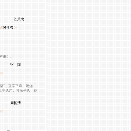
秉忠
读
滩头鹭
叶
春曲》。
 雨
韵
菜”，宜字平声。姚燧
，且字仄声。其余平仄，参
德清
韵