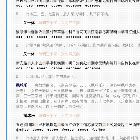
秋风清
韵
秋月明
韵
落叶聚还散
句
寒鸦栖复惊
韵
相思相见知何日
句
此时此夜难
○○○
○●○
●●●○●
○○○●○
○○○●○○●
●○●●○○○

此本三、五、七言诗，后人采入词中，其平仄不拘。
又一体
单调三十字，六句三平韵
寇 
波渺渺
句
柳依依
韵
孤村芳草远
句
斜日杏花飞
韵
江南春尽离肠断
句
苹满汀洲人
○●●
●○○
○○○●●
○●●○○
○○○●○○●
○●○○○●○

此即李白“秋风清”词体，但首句不用韵，且声调亦较谐婉。故列又一
又一体
单调三十字，六句四仄韵
刘长
新安路
韵
人来去
韵
早潮复晚潮
句
明日知何处
韵
潮水无情亦解归
句
自怜长在新
○○●
○○●
●○●●○
○●○○●
○●○○●●○
●○○●○○●

此词用仄韵，其字句与李词同。
抛球乐
唐教坊曲名。《唐音癸笺》云：《抛球乐》，酒筵中抛球为令，
乐志》：女弟子舞队，三日抛球乐。 按，此调三十字者，始于刘禹锡词，
声。三十三字者，始于冯延巳词，因词有
“
且莫思归去
”
句，或名《莫思归》
宋柳永，则借旧曲名，别倚新声，始有两段一百八十七字体。《乐章集》注
体制，迥然各别。以同一调名，故类列之。
抛球乐
单调三十字，六句四平韵
刘禹
五色绣团圆
韵
登君玳瑁筵
韵
最宜红烛下
句
偏称落花前
韵
上客如先起
句
应须赠
◎●◎○○
○○●●○
●○○●●
⊙●●○○
●●○○●
⊙○◎●○

此本唐人小律，后人教坊，被之管弦，遂相沿为词。中二句必用对偶，