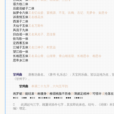
遐方怨二体
后庭花破子二体
如梦令六体
又名忆仙姿、宴桃源、不见、比梅、古记、无梦令、如意令
诉衷情五体
又名桃花水
西溪子二体
天仙子五体
又名万斯年
风流子九体
归自谣一体
又名风光子、思佳客
饮马歌一体
定西番五体
江城子五体
又名江神子、村意远
望江怨一体
长相思五体
又名吴山青、山渐青、青山相送迎、长相思令、相思令
思帝乡三体
甘州曲
唐教坊曲名。《唐书
·
礼乐志》：天宝间乐曲。皆以边地为名，
《甘州子》。
甘州曲
单调二十九字，六句五平韵
王 
画罗裙
韵
能结束
句
称腰身
韵
柳眉桃脸不胜春
韵
薄媚足精神
韵
可惜许
读
沦落在
●○○
○●●
●○○
●○○●●○○
●●●○○
●●●
○●●○○

此调起句三字。顾夐词添作七字，其实即此体也。结句，《词律》本落
编》增定。