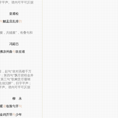
君字平声。谱内可平可仄据
甫松
句
觥盂且乱排
韵
糜，共餔糜”，有叠句和
巳
佛凉州曲
句
吹在谁
首，起句“坐对高楼千万
声；第四句“飘尽碧梧金井
；第三句“歌阑赏尽珊瑚
去须沉醉”，归字平声；
字平声。谱内可平可仄据
柳 永
暖
读
妆脸匀开
句
金鸡芥羽
句
少年