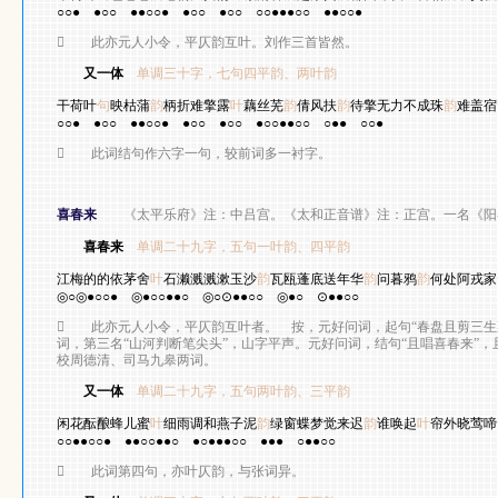
○○●
●○○
●●○○●
●○○
●○○
○○●●●○○
●●○○●

此亦元人小令，平仄韵互叶。刘作三首皆然。
又一体
单调三十字，七句四平韵、两叶韵
刘
干荷叶
句
映枯蒲
韵
柄折难擎露
叶
藕丝芜
韵
倩风扶
韵
待擎无力不成珠
韵
难盖宿
○○●
●○○
●●○○●
●○○
●○○
●○○●●○○
○●●
○○●

此词结句作六字一句，较前词多一衬字。
喜春来
《太平乐府》注：中吕宫。《太和正音谱》注：正宫。一名《阳
喜春来
单调二十九字，五句一叶韵、四平韵
张
江梅的的依茅舍
叶
石濑溅溅漱玉沙
韵
瓦瓯蓬底送年华
韵
问暮鸦
韵
何处阿戎家
◎○◎●○○●
◎●○○●●○
◎○⊙●●○○
◎●○
⊙●●○○

此亦元人小令，平仄韵互叶者。 按，元好问词，起句“春盘且剪三生
词，第三名“山河判断笔尖头”，山字平声。元好问词，结句“且唱喜春来”
校周德清、司马九皋两词。
又一体
单调二十九字，五句两叶韵、三平韵
周
闲花酝酿蜂儿蜜
叶
细雨调和燕子泥
韵
绿窗蝶梦觉来迟
韵
谁唤起
叶
帘外晓莺啼
○○●●○○●
●●○○●●○
●○●●●○○
●●●
○●●○○

此词第四句，亦叶仄韵，与张词异。