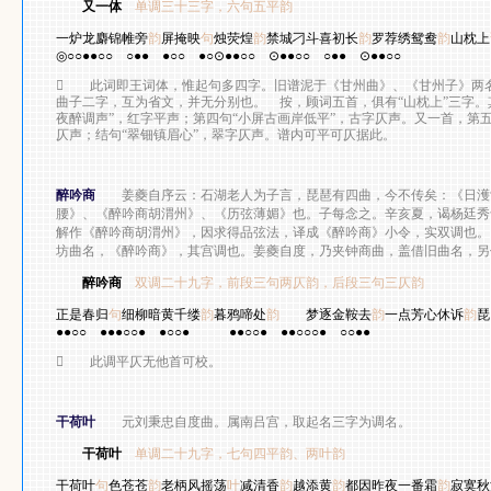
又一体
单调三十三字，六句五平韵
顾 
一炉龙麝锦帷旁
韵
屏掩映
句
烛荧煌
韵
禁城刁斗喜初长
韵
罗荐绣鸳鸯
韵
山枕上
◎○○●●○○
○●●
●○○
●○⊙●●○○
⊙●●○○
○●●
⊙●●○○

此词即王词体，惟起句多四字。旧谱泥于《甘州曲》、《甘州子》两名
曲子二字，互为省文，并无分别也。 按，顾词五首，俱有“山枕上”三字。
夜醉调声”，红字平声；第四句“小屏古画岸低平”，古字仄声。又一首，第五
仄声；结句“翠钿镇眉心”，翠字仄声。谱内可平可仄据此。
醉吟商
姜夔自序云：石湖老人为子言，琵琶有四曲，今不传矣：《日濩
腰》、《醉吟商胡渭州》、《历弦薄媚》也。子每念之。辛亥夏，谒杨廷秀
解作《醉吟商胡渭州》，因求得品弦法，译成《醉吟商》小令，实双调也。
坊曲名，《醉吟商》，其宫调也。姜夔自度，乃夹钟商曲，盖借旧曲名，另
醉吟商
双调二十九字，前段三句两仄韵，后段三句三仄韵
姜
正是春归
句
细柳暗黄千缕
韵
暮鸦啼处
韵
梦逐金鞍去
韵
一点芳心休诉
韵
琵
●●○○
●●●○○●
●○○●
●●○○●
●●○○○●
○○●●

此调平仄无他首可校。
干荷叶
元刘秉忠自度曲。属南吕宫，取起名三字为调名。
干荷叶
单调二十九字，七句四平韵、两叶韵
刘
干荷叶
句
色苍苍
韵
老柄风摇荡
叶
减清香
韵
越添黄
韵
都因昨夜一番霜
韵
寂寞秋