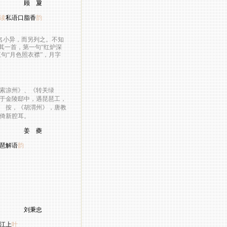
夐
读
私语口脂香
韵
小异，而另列之。不知
其一首，第一句“红炉深
句“月色照衣襟”，月字
索凉州》、《转关绿
于金陵邸中，遇琵琶工，
 按，《胡渭州》，唐教
倚新腔耳。
 夔
琶解语
韵
秉忠
江上
叶