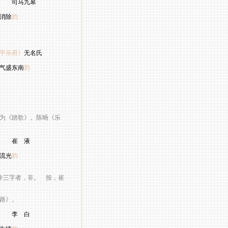
九皋
消除
韵
平乐府》
无名氏
气盛东南
韵
为《踏歌》。陈旸《乐
液
流光
韵
三字者，非。 按，崔
。
路》。
白