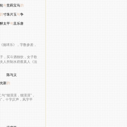
轮
句
竞羁宝马
韵
韵
寸珠片玉
句
争
醉太平
句
且乐唐
《抛球乐》，字数参差，
子，买斗酒独饮，女子歌
夫人所制水府蔡真人《法
义
光新
韵
句“烟漠漠，烟漠漠”，
动”，十字仄声，风字平