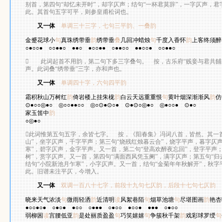
别首，第四句“却忆未开时”，却字仄声；结句“一杯君莫辞”，一字仄声，
此。其首句五字可平，则参皇甫松词也。
又一体
单调三十三字，七句三平韵、一叠韵
皇
金蹙花球小
句
真珠绣带垂
韵
绣带垂
叠
几回冲蜡烛
句
千度入香怀
韵
上客终须醉
○●○○●
○○●●○
●●○
●○○●●
○●●○○
●●○○●
○○●●○

此词起首不用韵，第二句下多三字叠句。 按，古乐府“贱妾与君共餔
声。此词叠“绣带垂”三字，亦和声也。
又一体
单调四十字，六句四平韵
冯延
霜积秋山万树红
韵
倚岩楼上挂朱栊
韵
白云天远重重恨
句
黄叶烟深渐渐风
韵
仿
⊙●○○◎●○
◎○○●●○○
◎○⊙●⊙○●
⊙●⊙○◎●○
◎●○○●
⊙●○
家玉笛中
韵
○◎●○

此词惟第五句五字，余皆七字。 按，《阳春集》冯词八首，皆然。其一
山”，坐字仄声，千字平声；第三句“烧残红烛暮云合”，烧字平声，暮字仄
寒”，碧字仄声，金字平声。又一首，第二句“登高欢醉夜忘回”，登字平声
树”，赏字仄声。又一首，第四句“满面西风凭玉阑”，满字仄声；第五句“归
结句“小院新池月乍寒”，小字仄声。又一首，结句“金菊年年秋解开”，秋
此。旧谱未注平仄，今增入。
又一体
双调一百八十七字，前段十九句七仄韵，后段十七句七仄韵
晓来天气浓淡
句
微雨轻洒
韵
近清明
读
风絮巷陌
句
烟草池塘
句
尽堪图画
韵
艳杏
●○○●○●
○●○●
●○○
○●●●
○●○○
●○○●
●●●
○●○○
弱柳困
读
宫腰低亚
韵
是处丽质盈盈
句
巧笑嬉嬉
句
争簇秋千架
韵
戏彩球罗绶
句