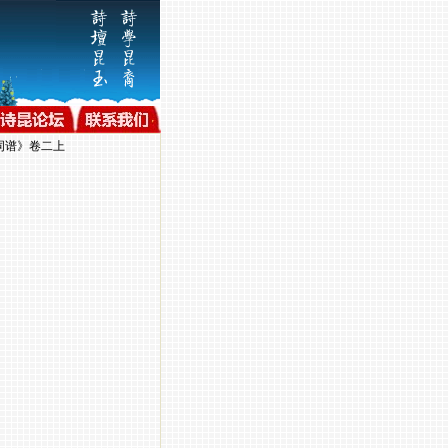
词谱》卷二上