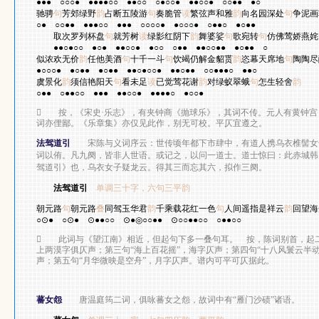
●●●
○○○●
●●●●○○
●●○○
○●○○●
●●○○●
○○●●
●○
驰骋
句
芳郊绿野
韵
占断五陵游
句
奏脆管
读
繁弦声和雅
韵
向名园深处
句
争泥画
○●
○○●●
●●●○○
●●●
○○○○●
●○○○●
○●●○
●○●●
取次罗列杯盘
句
就芳树
读
绿影红阴下
韵
舞婆娑
句
歌宛转
句
仿佛莺娇燕姹
●●○●○○
●○●
●●○○●
●○○
○●●
●●○○●●
●○●●
○
似浓欢无价
韵
任他美酒
句
十千一斗
句
饮竭仍解金貂贳
韵
恣幕天席地
句
陶陶尽
●○○○●
●○●●
●○●●
●●○●○○●
●●○●●
○○●●●○
●●○
虞景化
韵
须信艳阳天
句
看未足
读
已觉莺花谢
韵
对绿蚁翠蛾
句
怎生轻舍
韵
○●●
○●●○○
●●●
●●○○●
●●●●○
●○○●

按，《宋史·乐志》，有夹钟商《抛球乐》，其词不传。元人有黄钟宫
词亦俚鄙。《乐章集》亦仅见此作，别无可校。平仄宜遵之。
法驾道引
宋陈与义词序云：世传顷年都下市肆中，有道人携乌衣椎髻女
词以侑。凡九阕，皆非人世语。或记之，以问一道士。道士惊曰：此赤城
韩
驾道引》也，乌衣女子疑龙云。得其三而忘其六，拟作三阕。
法驾道引
单调三十字，六句三平韵
陈与
朝元路
句
朝元路
叠
同驾玉
华
君
韵
千乘载花红一色
句
人间遥指是祥云
韵
回望海
○⊙●
○⊙●
⊙●●○○
⊙●◎○○●●
⊙○○●●○○
○●●○○

此词与《望江南》相近，但起句下多一叠句耳。 按，陈词别首，起二
上两漠字俱仄声；第三句“海上百花摇”，海字仄声；第四句“十八风鬟云半
声；第五句“月华微映是空舟”，月字仄声。谱内可平可仄据此。
蕃女怨
唐温庭筠二词，俱咏蕃女之怨，故词中有
“
雁门沙碛
”
诸语。