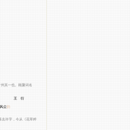
甘州其一也。顾夐词名
衍
风尘
韵
去许字，今从《花草粹