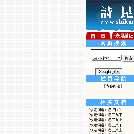
网 页 搜 索
栏 目 导 航
【内容阅读】
相 关 文 档
《钦定词谱》卷 四 〇
《钦定词谱》卷三九下
《钦定词谱》卷三九上
《钦定词谱》卷三八下
《钦定词谱》卷三八上