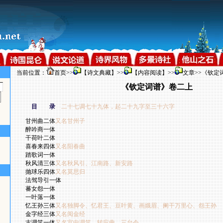
当前位置：
首页
>>
【诗文典藏】
>>
【内容阅读】
>>
文章
>>《钦定
《钦定词谱》卷二上
目 录
二十七调七十九体，起二十九字至三十六字
甘州曲二体
又名甘州子
醉吟商一体
干荷叶二体
喜春来四体
又名阳春曲
踏歌词一体
秋风清三体
又名秋风引、江南路、新安路
抛球乐四体
又名莫思归
法驾导引一体
蕃女怨一体
一叶落一体
忆王孙三体
又名独脚令、忆君王、豆叶黄、画娥眉、阑干万里心、怨王孙
金字经三体
又名阅金经
古调笑一体
又名宫中调笑、转应曲、三台令