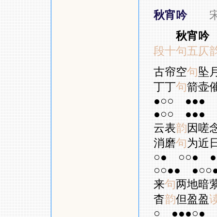
秋宵吟
秋宵吟
段十句五仄
古帘空
句
坠
丁丁
句
箭壶
●○○
●●●
●○○
●●●
云表
韵
因嗟
消磨
句
为近
○●
○○●
●
○○●●
●○○
来
句
两地暗
杳
韵
但盈盈
○
●●●○●