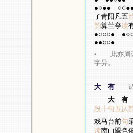
●○●●
○○●
了青阳凡五
韵
算兰亭
读
●○○○●
●○
●●○○●
•
此亦周词
字异。
大 有
大 有
段十句五仄
戏马台前
句
读
南山翠色