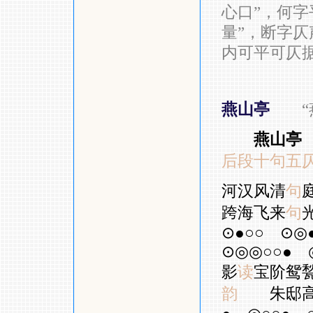
心口”，何字
量”，断字仄
内可平可仄
燕山亭
“
燕山亭
后段十句五
河汉风清
句
跨海飞来
句
⊙●○○
⊙◎
⊙◎◎○○●
影
读
宝阶鸳
韵
朱邸高