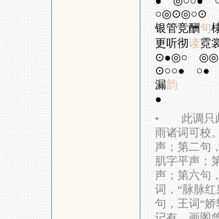
●
◎○○●
○◎⊙◎○⊙
银管竞酬
句
更听彻
读
霓
⊙●◎○
◎◎
⊙○○●
○●
漏
韵
●
•
此调只此
雨诸词可校。
声；第二句，
肌字平声；第
声；第六句，
词，“脉脉红
句，王词“娇
记有、画图曾