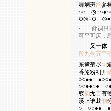
舞斓斑
韵
参
○○
◎○○●○
⊙◎○⊙
◎●
•
此调只有
可平可仄，
又一体
段九句五平
东篱菊尽
句
香笼粉初开
○○●●
●○○
○○●●○●
○
钗
韵
无言有
溪上谁栽
韵
○
○○●●
●