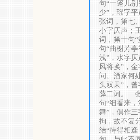
句“一篷儿别
少”，瑶字平
张词，第七、
小字仄声；王
词，第十句“
句“曲榭芳亭
浅”，水字仄
风将换”，金
问、酒家何处
头双果”，
薛二词。 张
句“细看来，
舞”，俱作
拘，故不复分
结“待得相逢
句，与此不