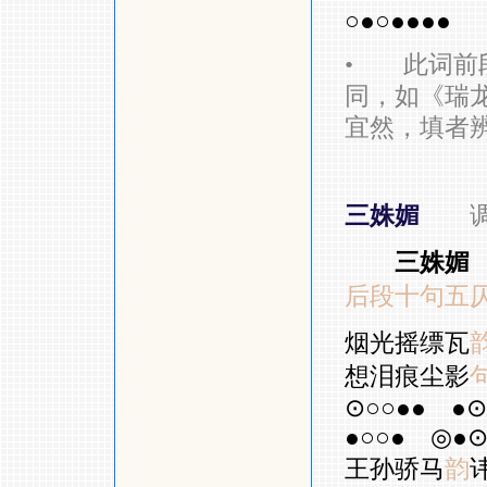
○●○●●●●
•
此词前段
同，如《瑞
宜然，填者
三姝媚
三姝媚
后段十句五
烟光摇缥瓦
想泪痕尘影
⊙○○●●
●⊙
●○○●
◎●⊙
王孙骄马
韵