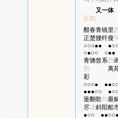
又一体
仄韵
酣春青镜里
正楚腰纤瘦
○○○●●
●○
○●○○
○●●
青骢曾系
韵
韵
离苑幽
彩
○○○●
●●○
●●●○○
●○
箑翻歌
句
最
尽
读
斜阳船
●○○
●●○○