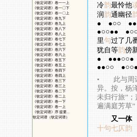
《钦定词谱》卷一一上
冷
韵
最怜他
《钦定词谱》卷一〇下
润
韵
通幽径
《钦定词谱》卷一〇上
《钦定词谱》卷九下
●
●○○
●●
《钦定词谱》卷九上
《钦定词谱》卷八下
●○○●●
●○
《钦定词谱》卷八上
里
句
过了几
《钦定词谱》卷七下
《钦定词谱》卷七上
犹自等
韵
傍
《钦定词谱》卷六下
《钦定词谱》卷六上
●
●●●○○●
《钦定词谱》卷五下
《钦定词谱》卷五上
●●○○
●○○
《钦定词谱》卷四下
《钦定词谱》卷四上
•
此与周词
《钦定词谱》卷三下
《钦定词谱》卷三上
异。按，杨
《钦定词谱》卷二下
未归行旅”；
《钦定词谱》卷二上
《钦定词谱》卷一下
遍满庭芳草”
《钦定词谱》卷一上
《钦定词谱》序 提要...
又一体
钦定词谱（钦定词谱）
十句七仄韵