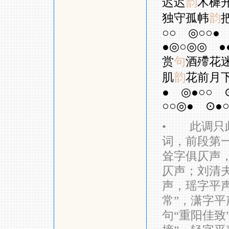
迟迟
韵
木樨
独守孤帏
韵
○○
◎○○●
●◎○◎◎
●
赏
句
酒殢花
肌
韵
花前月
●
◎●○○
○○◎●
⊙●○
•
此调只此
词，前段第一
耸字俱仄声，
仄声；刘清夫
声，瑶字平
常”，潇字
句“重阳佳致