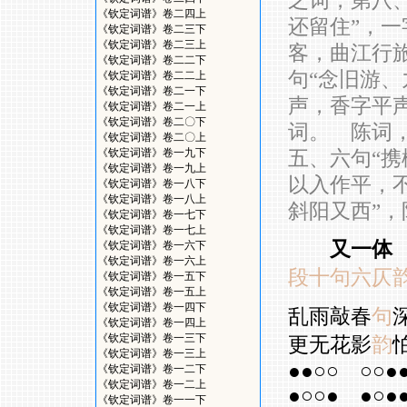
之词，第八
《钦定词谱》卷二四上
还留住”，一
《钦定词谱》卷二三下
《钦定词谱》卷二三上
客，曲江行
《钦定词谱》卷二二下
句“念旧游、
《钦定词谱》卷二二上
《钦定词谱》卷二一下
声，香字平
《钦定词谱》卷二一上
《钦定词谱》卷二〇下
词。 陈词，
《钦定词谱》卷二〇上
《钦定词谱》卷一九下
五、六句“携
《钦定词谱》卷一九上
以入作平，
《钦定词谱》卷一八下
《钦定词谱》卷一八上
斜阳又西”
《钦定词谱》卷一七下
《钦定词谱》卷一七上
又一体
《钦定词谱》卷一六下
《钦定词谱》卷一六上
段十句六仄
《钦定词谱》卷一五下
《钦定词谱》卷一五上
《钦定词谱》卷一四下
乱雨敲春
句
《钦定词谱》卷一四上
《钦定词谱》卷一三下
更无花影
韵
《钦定词谱》卷一三上
●●○○
○○●
《钦定词谱》卷一二下
《钦定词谱》卷一二上
●○○●
●○●
《钦定词谱》卷一一下