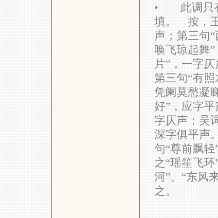
•
此调只有
填。 按，王
声；第三句“
唤飞琼起舞”
片”，一字仄
第三句“有照
凭阑莫愁凝睇
好”，应字平
字仄声；吴词
深字俱平声
句“尊前飘轻
之“瑶笙飞环
河”、“东风
之。