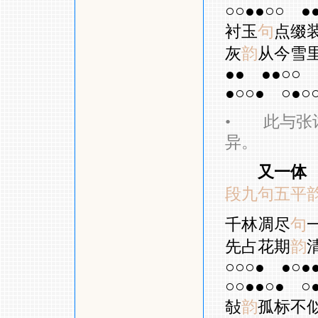
○○●●○○
●
衬玉
句
点缀
灰
韵
从今雪
●●
●●○○
●○○●
○●○
•
此与张词
异。
又一体
段九句五平
千林凋尽
句
先占花期
韵
○○○●
●○●
○○●●○●
○
敧
韵
孤标不