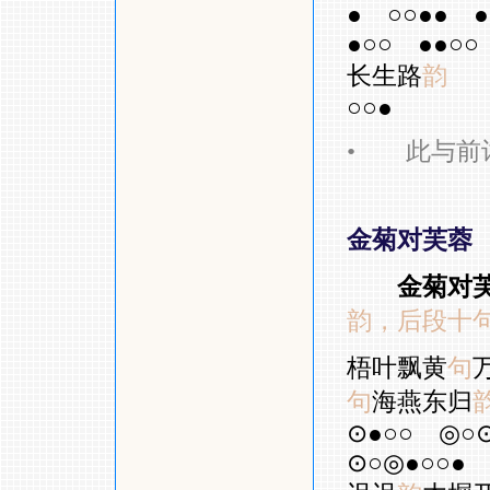
●
○○●●
●
●○○
●●○○
长生路
韵
○○●
•
此与前词
金菊对芙蓉
金菊对
韵，后段十
梧叶飘黄
句
句
海燕东归
⊙●○○
◎○
⊙○◎●○○●