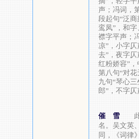
摘”，轻字平
声；冯词，第
段起句“泛商
鸾凤”，和字
襟字平声；
凉”，小字仄
去”，夜字仄
红粉娇容”
第八句“对花
九句“琴心三
郎”，不字
催 雪
名。吴文英
同，《词律