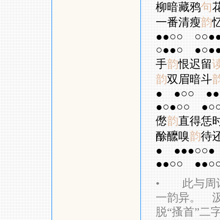
柳暗藏鸦
句
一番清瘦
韵
●●○○
○○●
○●●○
●○●
手
韵
恨迟留
韵
双眉暗斗
●
●○○
●●
●○●○○
●○
僽
韵
直得恁
酴醿嗅
韵
待
●
●●●○○●
●●○○
●●○
•
此与周词
一韵异。 汲
脱“搔首”二