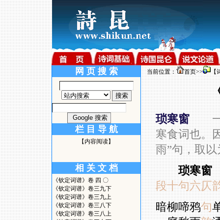
网 页 搜 索
当前位置：
首页
>>
【
琐寒窗
栏 目 导 航
寒食词也。
【内容阅读】
雨
”
句，取以
相 关 文 档
琐寒窗
《钦定词谱》卷 四 〇
段十句六仄
《钦定词谱》卷三九下
《钦定词谱》卷三九上
暗柳啼鸦
句
《钦定词谱》卷三八下
《钦定词谱》卷三八上