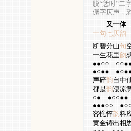
脱“恁时”二
僝字仄声，
又一体
十句七仄韵
断碧分山
句
一生花里
韵
●●○○
○○●
●○●●
●○●
声碎
韵
自中
都是
韵
凄凉
○●
●○○●●
●●●○○
●○
容憔悴
韵
料
黄金铸出相