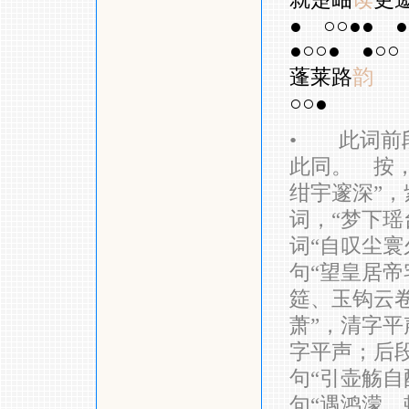
●
○○●●
●
●○○●
●○○
蓬莱路
韵
○○●
•
此词前段
此同。 按
绀宇邃深”
词，“梦下瑶
词“自叹尘寰
句“望皇居帝
筵、玉钩云卷
萧”，清字平
字平声；后段
句“引壶觞自
句“遇鸿濛、