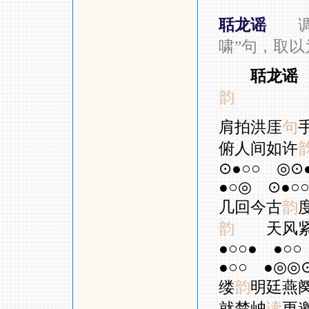
聒龙谣
啸
”
句，取以
聒龙谣
韵
肩拍洪厓
句
俯人间如许
⊙●○○
◎⊙
●○◎
⊙●○
几回今古
韵
韵
天风
●○○●
●○○
●○○
●◎◎
缕
韵
明廷燕
就楚岫
读
更