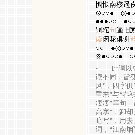
惆怅南楼遥
⊙○○●
◎●○
●●●○○
●○
铜驼
句
遍旧
读
闲花俱谢
○○
●◎○○●
◎●○○○●
○
•
此调以史
读不同，皆
风”，四字俱
重来”与“春
凄凄”等句，
高寒”，卸却
暗写”，用
词，“江南烟