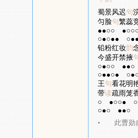
蜀景风迟
句
匀脸
句
繁蕊
●●○○
●○○
○●○●●
○●
铅粉红妆
韵
今盛开禁掖
○●○○
●●○
○●●○●
○●
王
句
看花明
带
读
疏雨笼
○
●○○●
○
○●○
●●○
•
此曹勋自