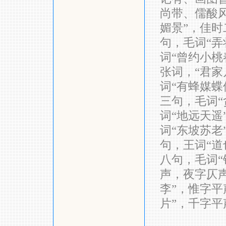
尚带、儒酸风
媚景”，佳
句，毛词“弄
词“曾约小桃
张词，“君家
词“有蜂媒蝶
三句，毛词“
词“地远天遥
词“东坡苏老
句，王词“道
八句，毛词“
声，夜字仄
李”，惟字平
片”，千字