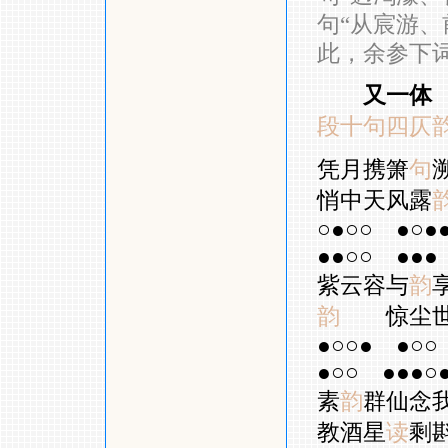
句“从宸游、
此，余参下
又一体
段十句四仄
凭月携箫
句
悄中天风露
○●○○
●○●
●●○○
●●●
紫云容与
韵
韵
惊尘
●○○●
●○○
●○○
●●●○
素
韵
群仙念
教酒星
读
剩