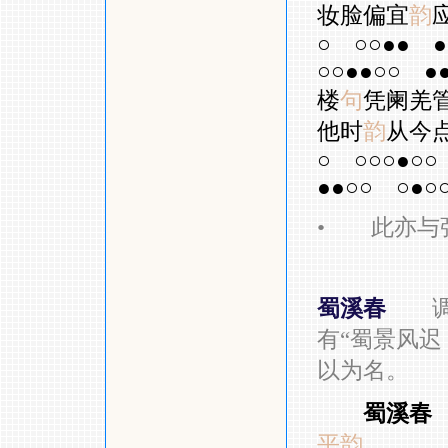
妆脸偏宜
韵
○
○○●●
●
○○●●○○
●
楼
句
凭阑羌
他时
韵
从今
○
○○○●○○
●●○○
○●○
•
此亦与张
蜀溪春
有
“
蜀景风迟
以为名。
蜀溪春
平韵