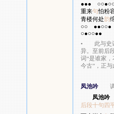
●●●
○○●○
重来
句
怕粉
青楼何处
韵
○○
●●○○●
○●○○●●
•
此与史词
异。至前后
词“是谁家，
今古”，正与
凤池吟
凤池吟
后段十句四