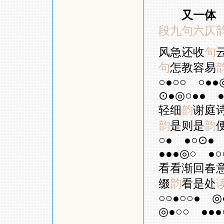
又一体
段九句六仄
风急还收
句
句
怎教容易
○●○○
○●●
⊙●◎○●●
轻细
韵
谢庭
韵
是则是
韵
○●
●○⊙●
●●●◎○
●○
看看渐回春
缀
韵
看是处
○○●○○●
◎
◎●○○
●●●