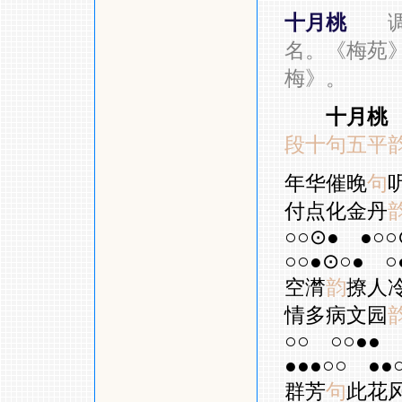
十月桃
名。《梅苑
梅》。
十月桃
段十句五平
年华催晚
句
付点化金丹
○○⊙●
●○○
○○●⊙○●
○
空潸
韵
撩人
情多病文园
○○
○○●●
●●●○○
●●
群芳
句
此花