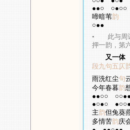
○○●
●○●
●●○
○●○○
啼暗苇
韵
○●●
•
此与周词
押一韵，第
又一体
段九句五仄
雨洗红尘
句
今年春暮
韵
●●○○
○○●
●○●○
●○○
主
韵
但兔葵
多情苦
韵
庆
●
●●○●●