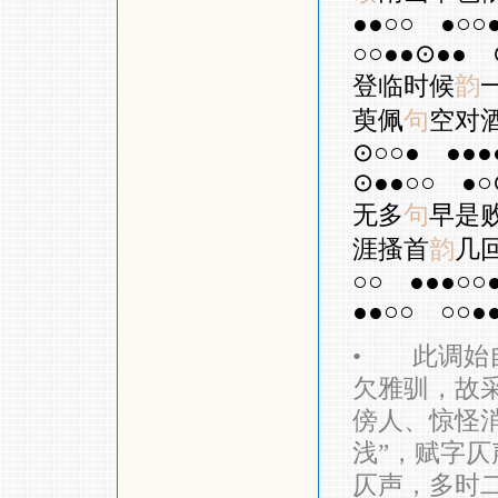
●●○○
●○○
○○●●⊙●●
登临时候
韵
萸佩
句
空对
⊙○○●
●●●
⊙●●○○
●○
无多
句
早是
涯搔首
韵
几
○○
●●●○○
●●○○
○○●
•
此调始自
欠雅驯，故
傍人、惊怪消
浅”，赋字仄
仄声，多时