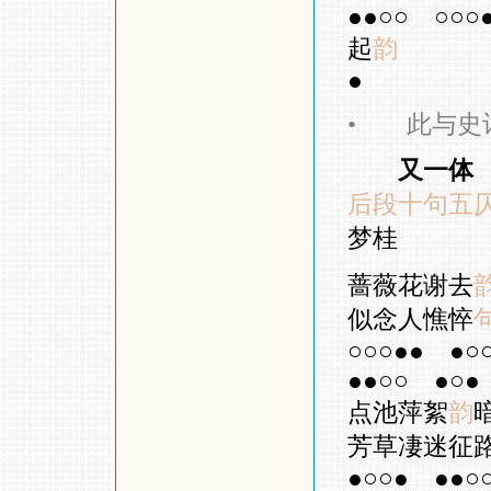
●●○○
○○○
起
韵
●
•
此与史词
又一体
后段十句五
梦桂
蔷薇花谢去
似念人憔悴
○○○●●
●○
●●○○
●○●
点池萍絮
韵
芳草凄迷征
●○○●
●●○