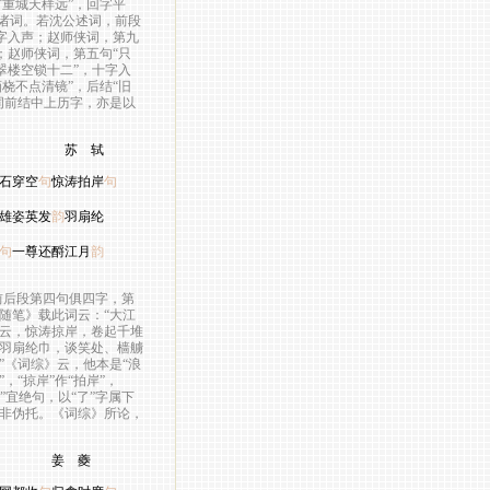
首重城天样远”，回字平
诸词。若沈公述词，前段
一字入声；赵师侠词，第九
；赵师侠词，第五句“只
翠楼空锁十二”，十字入
桡不点清镜”，后结“旧
词前结中上历字，亦是以
 轼
石穿空
句
惊涛拍岸
句
雄姿英发
韵
羽扇纶
句
一尊还酹江月
韵
后段第四句俱四字，第
随笔》载此词云：“大江
云，惊涛掠岸，卷起千堆
羽扇纶巾，谈笑处、樯艣
《词综》云，他本是“浪
”，“掠岸”作“拍岸”，
”宜绝句，以“了”字属下
非伪托。《词综》所论，
 夔