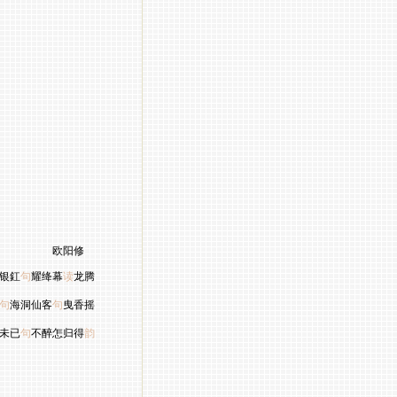
阳修
银釭
句
耀绛幕
读
龙腾
句
海洞仙客
句
曳香摇
未已
句
不醉怎归得
韵