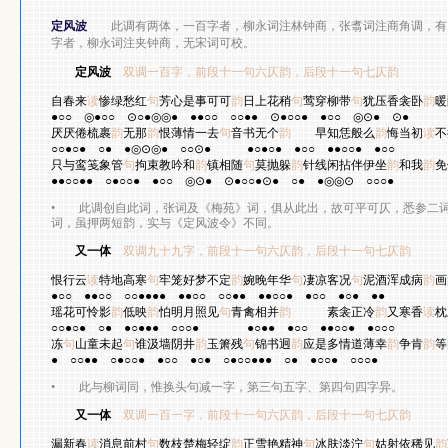
定风波
此调有两体，一百字者，柳永词注林钟商，张翥词注商角调，有
字者，柳永词注夹钟商，无宋词可校。
定风波
双调一百字，前段十一句六仄韵，后段十一句七仄韵
柳
自春来
读
惨绿愁红
句
芳心是事可可
韵
日上花稍
句
莺穿柳带
句
犹压香衾卧
韵
暖
●○○
◎●○○
⊙○●◎◎●
●●○○
○○●●
⊙●○○●
●○○
◎⊙●
⊙●
厌厌倦梳裹
韵
无那
韵
恨薄情一去
句
音书无个
韵
早知恁般么
韵
悔当初
读
不
○○●○●
○●
●◎⊙◎●
○○⊙●
●○●○●
●○○
●●○○●
●○○
只与鸾笺象管
句
拘束教吟和
韵
镇相随
句
莫抛躲
韵
针线闲拈伴伊坐
韵
和我
韵
免
●●○○●●
○●○○●
●○○
◎⊙●
⊙●○○●⊙●
○●
●◎◎⊙
○○○●
•
此调创自此词，张词及《梅苑》词，俱从此出，故可平可仄，悉参二词
词，虽押两短韵，实与《定风波令》不同。
又一体
双调九十九字，前段十一句六仄韵，后段十一句七仄韵
恨行云
读
特地高寒
句
牢笼好梦不定
韵
婉晚年华
句
凄凉客况
句
泥酒浑成病
韵
画
●○○
●●○○
○○●●●●
●●○○
○○●●
●●○○●
●○○
●○●
●●
瑶花可怜影
韵
低映
韵
怕明月照见
句
青禽相并
韵
素衾正冷
韵
又寒香
读
枕
○○●○●
○●
●○●●●
○○○●
●○●●
●○○
●●○○●
●○○○
冻
句
山童未起
句
谁汲墙阴井
韵
玉箫残
句
锦书迥
韵
应是多情道薄幸
韵
争肯
韵
等
●
○○●●
○●○○●
●○○
●○●
○●○○●●●
○●
●○○●
○○○●
•
此与柳词同，惟换头句减一字，第三句五字、第四句四字异。
又一体
双调一百一字，前段十一句六仄韵，后段十一句七仄韵
漏新春
读
消息前村
句
数枝楚梅轻绽
韵
正雪艳精神
句
冰肤淡泞
句
姑射依稀见
韵