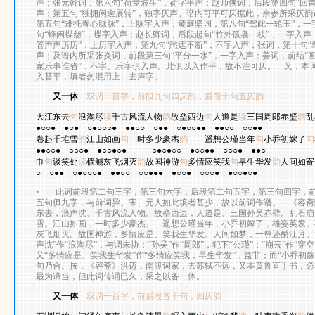
声；张元幹词，第六句“荷芰波生”，荷字平声；赵师侠词，后段第四句“回
声；第五句“独拥闲衾展转”，独字仄声。谱内可平可仄据此，余参所采仄韵
第五句“难托春心脉脉”，上脉字入声；黄庭坚词，第八句“驾此一轮玉”，
句“蜂闲蝶怨”，蝶字入声；赵长卿词，后段起句“竹外孤袅一枝”，一字入声
管声声历历”，上历字入声；第九句“愁遮不断”，不字入声；张词，第十句“
声；及谱内所采张炎词，前段第三句“平分一水”，一字入声；姜词，前结“画
家乐事谁省”，不字、乐字俱入声。此俱以入作平，故不注可仄。 又，本
入替平，填者勿混用上、去声字。
又一体
双调一百字，前段九句四仄韵，后段十句五仄韵
苏
大江东去
句
浪淘尽
读
千古风流人物
韵
故垒西边
句
人道是
读
三国周郎赤壁
韵
乱
●○○●
●○●
○●○○○●
●●○○
○●●
○●○○●●
●●○○
○○●●
卷起千堆雪
韵
江山如画
句
一时多少豪杰
韵
遥想公瑾当年
句
小乔初嫁了
句
●●○○●
○○○●
●○○●○●
○●○●○○
●○○●●
○○○●
●●○
巾
句
谈笑处
读
樯艣灰飞烟灭
韵
故国神游
句
多情应笑我
句
早生华发
韵
人间如寄
○
○●●
○●○○○●
●●○○
○○●●●
●○○●
○○○●
●○○●○●
•
此词前段第二句三字，第三句六字，后段第二句五字，第三句四字，前
五句俱九字，与前词异。宋、元人如此填者甚少，故以前词作谱。 《容斋
东去，浪声沈、千古风流人物。故垒西边，人道是、三国孙吴赤壁。乱石崩
雪。江山如画，一时多少豪杰。 遥想公瑾当年，小乔初嫁了，雄姿英发。
灰飞烟灭。故国神游，多情应是、笑我生华发。人间如梦，一尊还酹江月。”
声沈”作“浪淘尽”，与调未协；“孙吴”作“周郎”，犯下“公瑾”；“崩云”作“穿空
又“多情应是、笑我生华发”作“多情应笑我，早生华发”，益非；而“小乔初嫁
句乃合。按，《容斋》洪迈，南渡词家，去苏轼不远，又本黄鲁直手书，必
最为谛当，但此词传诵已久，采之以备一体。
又一体
双调一百字，前后段各十句，四仄韵
姜