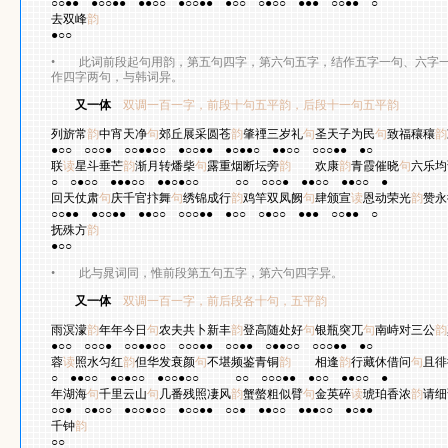
○○●●
●○○●●
●●○○
●○○●●
●○○
○●○○
●●●
○○●●
○
去双峰
韵
●○○
•
此词前段起句用韵，第五句四字，第六句五字，结作五字一句、六字一
作四字两句，与韩词异。
又一体
双调一百一字，前段十句五平韵，后段十一句五平韵
曹
列旂常
韵
中宵天净
句
郊丘展采圆苍
韵
肇禋三岁礼
句
圣天子为民
句
致福穰穰
韵
●○○
○○○●
○○●●○○
●○○●●
●○●●○
●●○○
○○○●●
●○
联
读
星斗垂芒
韵
渐月转燔柴
句
露重烟断坛旁
韵
欢康
韵
青霞催晓
句
六乐均
○
○●○○
●●●○○
●●○●○○
○○
○○○●
●●○○
●●○○
●
回天仗肃
句
庆千官抃舞
句
绣锦成行
韵
鸡竿双凤阙
句
肆颁宣
读
恩动荣光
韵
赞永
○○●●
●○○●●
●●○○
○○○●●
●○○
○●○○
●●●
○○●●
○
抚殊方
韵
●○○
•
此与晁词同，惟前段第五句五字，第六句四字异。
又一体
双调一百一字，前后段各十句，五平韵
王
雨溟濛
韵
年年今日
句
农夫共卜新丰
韵
登高随处好
句
银瓶突兀
句
南峙对三公
韵
●○○
○○○●
○○●●○○
○○○●●
○○●●
○●●○○
○○○●●
●○
蓉
读
照水匀红
韵
但华发衰颜
句
不堪频鉴青铜
韵
相逢
韵
行藏休借问
句
且徘
○
●●○○
●○●○○
●○○●○○
○○
○○○●●
●○○
●●○○
●
年湖海
句
千里云山
句
几番残照凄风
韵
蟹螫粗似臂
句
金英碎
读
琥珀香浓
韵
请细
○○●
○●○○
●○○●○○
●○○●●
○○●
●●○○
●●●○○
●○●●
千钟
韵
○○