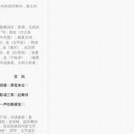
句作四字两句，第七句
姜夔词注：双调；元高拭
月
”
句，因名《大江东
中天慢》；戴复古词，
句，名《太平欢》；韩淲
，名《湘月》，自注即
词，名《白雪词》；张翥
，名《千秋岁》；《翰墨
句读参差、大同小异者，
 轼
琼楼
句
乘鸾来去
句
影成三客
韵
起舞徘
一声吹断横笛
韵
”词，句读参差；姜
押两韵；及张辑、赵长卿词
，前后段第四句皆七字，
色”，阿字、太字俱仄