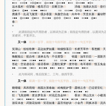
●○○
○○⊙●
○⊙◎●○○
◎○○●●
◎○○●●
●○○
⊙○○●●
●⊙○
远水孤村
韵
但望极
读
楼高尽日
句
目断王孙
韵
消魂
韵
池塘从别后
句
曾行
◎●○○
◎●●
○○●●
●●○○
○○
○○○●●
⊙○◎
●●○○
●○
携素手
句
乱花飞絮里
句
缓步香茵
韵
朱颜空自改
句
向年年
读
芳意长新
韵
遍绿野
○●●
◎○○●●
◎●○○
⊙○○●●
◎⊙⊙
⊙●○○
●●●
○○●●
◎●○
春
韵
○
•
此调前段起句不用韵者，以韩词为正体；前段起句用韵者，以晁词为正
采诸词，不复详注。
又一体
双调一百字，前段十句四平韵，后段十一句五平韵
奚
笑湖山
句
纷纷歌舞
句
花边如梦如薰
韵
响烟惊落日
句
长桥芳草外
句
客愁醒
韵
天
●○○
○○○●
○○○●○○
●○○●●
○○○●●
●○○
○○○●●
●●○
唤醒痴云
韵
犹自有
读
迷林去鸟
句
不信黄昏
韵
销凝
韵
油车归后
句
一眉新月
●●○○
○●●
○○●●
●●○○
○○
○○○●
●○○●
●●○○
●○○
答处
句
空岩虚谷应
句
猿语香林
韵
正酣红紫梦
句
便市朝
读
有耳谁听
韵
怪玉兔金
●●
○○○●●
○●○○
●○○●●
●●○
●●○○
●●●○○●●
●●○○
•
此与韩词同，惟后段第二、三句，俱四字异。
又一体
双调一百一字，前段十句五平韵，后段十一句五平韵
晁
晓曈昽
韵
风和雨细
句
南园次第春融
韵
岭梅犹妒雪
句
露桃云杏
句
已绽碧呈红
韵
●○○
○○●●
○●●●○○
●○○●●
●○○●
●●●○○
●○○●●
●○
狂
读
飞燕游蜂
韵
更吉梦良辰
句
对花忍负金钟
韵
香浓
韵
博山沈水
句
小楼清
○
○●○○
●●●○○
●○●●○○
○○
●○○●
●○○●
○●○○
●
游应未改
句
武陵花似锦
句
笑语如逢
韵
蕊宫传妙诀
句
小金丹
读
同换冰容
韵
况共