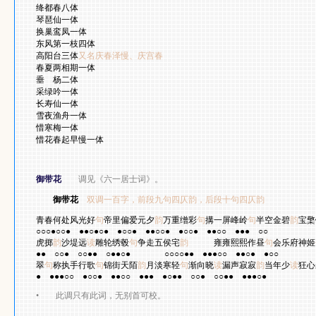
绛都春八体
琴琶仙一体
换巢鸾凤一体
东风第一枝四体
高阳台三体
又名庆春泽慢、庆宫春
春夏两相期一体
垂 杨二体
采绿吟一体
长寿仙一体
雪夜渔舟一体
惜寒梅一体
惜花春起早慢一体
御带花
调见《六一居士词》。
御带花
双调一百字，前段九句四仄韵，后段十句四仄韵
欧
青春何处风光好
句
帝里偏爱元夕
韵
万重缯彩
句
搆一屏峰岭
句
半空金碧
韵
宝檠
○○○●○○●
●●○●○●
●○○●
●●○○●
●○○●
●●○○
●●●
○○
虎掷
韵
沙堤远
读
雕轮绣毂
句
争走五侯宅
韵
雍雍熙熙作昼
句
会乐府神姬
●●
○○●
○○●●
○●●○●
○○○○●●
●●●○○
●●○●
●○○
翠
句
称执手行歌
句
锦街天陌
韵
月淡寒轻
句
渐向晓
读
漏声寂寂
韵
当年少
读
狂心
●
●●●○○
●○○●
●●○○
●●●
●○●●
○○●
○○●●
●●●○●
•
此调只有此词，无别首可校。