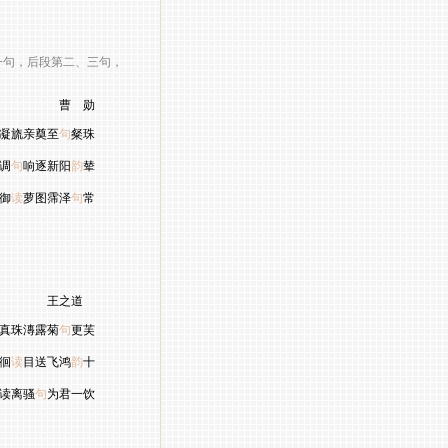
句，后段第二、三句，
 勋
凝旒亲奠至
句
粲珠
调
句
响逐新阳
韵
辇
御
读
萝图霈泽
句
常
之道
真珠漙露菊
句
更芙
徊
读
目送飞鸿
韵
十
读离骚
句
为君一饮