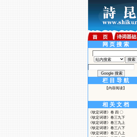
网 页 搜 索
栏 目 导 航
【内容阅读】
相 关 文 档
《钦定词谱》卷 四 〇
《钦定词谱》卷三九下
《钦定词谱》卷三九上
《钦定词谱》卷三八下
《钦定词谱》卷三八上