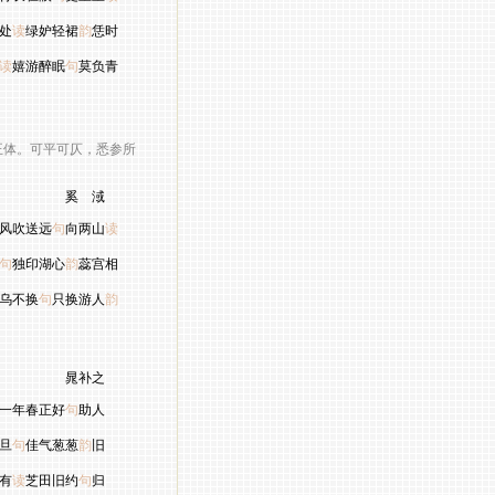
处
读
绿妒轻裙
韵
恁时
读
嬉游醉眠
句
莫负青
体。可平可仄，悉参所
 淢
风吹送远
句
向两山
读
句
独印湖心
韵
蕊宫相
乌不换
句
只换游人
韵
补之
一年春正好
句
助人
旦
句
佳气葱葱
韵
旧
有
读
芝田旧约
句
归