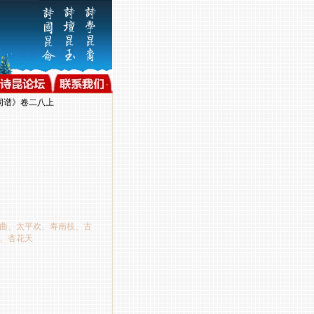
词谱》卷二八上
曲、太平欢、寿南枝、古
、杏花天