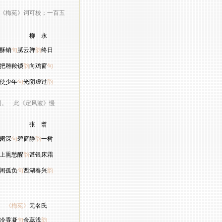
《梅苑》词可校；一百五
 永
酥销
句
腻云亸
韵
终日
把雕鞍锁
韵
向鸡窗
句
使少年
句
光阴虚过
韵
。 此《定风波》慢
张 翥
阑深
句
碧窗静
韵
一树
上熏愁醒
韵
甚银床霜
闲孤负
句
西湖春兴
韵
《梅苑》
无名氏
冷香凝
句
金蕊浅
韵