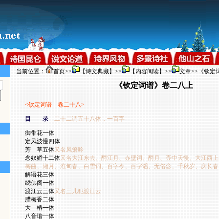
当前位置：
首页
>>
【诗文典藏】
>>
【内容阅读】
>>
文章
>>《钦定
《钦定词谱》卷二八上
<
钦定词谱 卷二十八
>
目 录
二十二调五十八体，一百字
御带花一体
定风波慢四体
芳 草五体
又名凤箫吟
念奴娇十二体
又名大江东去、酹江月、赤壁词、酹月、壶中天慢、大江西上
梅曲、湘月、淮甸春、白雪词、百字令、百字谣、无俗念、千秋岁、庆长春
解语花三体
绕佛阁一体
渡江云三体
又名三儿犯渡江云
腊梅香二体
大 椿一体
八音谐一体