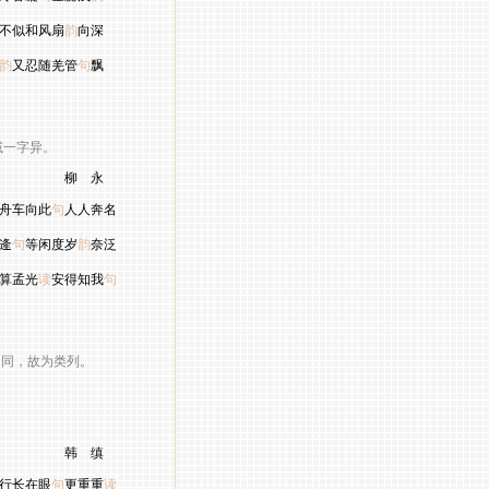
不似和风扇
韵
向深
韵
又忍随羌管
句
飘
一字异。
 永
舟车向此
句
人人奔名
逄
句
等闲度岁
韵
奈泛
算孟光
读
安得知我
句
同，故为类列。
 缜
行长在眼
句
更重重
读