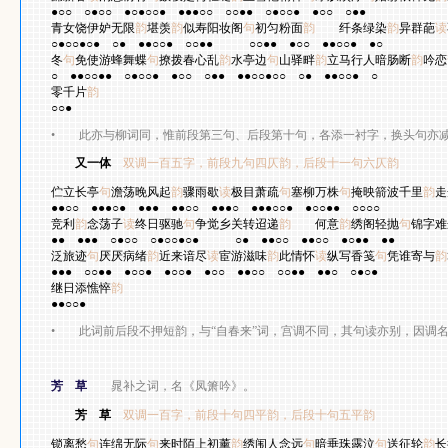
●○○
○●○○
●○●○○●
●●●○○
○○●●
○●○○●
●○○
○●●
青女饶伊妒无限
韵
堪羡
韵
似寿阳妆阁
句
初匀粉面
韵
纤条绿染
韵
异群葩
读
○●○○●○●
○●
●●○○●
○○●●
○○●●
●○○
●●○○●
●○
冬
句
免使游蜂舞蝶
句
撩拨春心乱
韵
水亭边
句
山驿畔
韵
立马行人暗肠断
韵
吟恋
○
●●○○●●
○●○○●
●○○
○●●
●●○○●○○
○●
●●○○●
○
零千片
韵
○○●
•
此亦与柳词同，惟前段第三句、后段第十句，各添一衬字，换头句亦减
又一体
双调一百五字，前段九句四仄韵，后段十一句六仄韵
柳
伫立长亭
句
澹荡晚风起
韵
骤雨歇
读
极目萧疏
句
塞柳万株
句
掩映箭波千里
韵
走
●●○○
●●●○●
●●●
●●○○
●●●○
●●●○○●
●○○●●
○○○○
竞利
韵
念荡子
读
终日驱驰
句
争觉乡关转迢递
韵
何意
韵
绣阁轻抛
句
锦字难
●●
●●●
○●○○
○●○○●○●
○●
●●○○
●●○○
●○●●
●●
泛旅迹
句
厌厌病绪
韵
近来谙尽
读
宦游滋味
韵
此情怀
读
纵写香笺
句
凭谁寄与
韵
●●●
○○●●
●○○●
●○○●
●○○
●●○○
○○●●
●●○
○●○●
继日添憔悴
韵
●●○○●
•
此词前后段不押短韵，与“自春来”词，宫调不同，其句读亦别，因调名
芳 草
晁补之词，名《凤箫吟》。
芳 草
双调一百字，前段十句四平韵，后段十句五平韵
韩
锁离愁
句
连绵无际
句
来时陌上初薰
韵
绣闱人念远
句
暗垂珠露泣
句
送征轮
韵
长