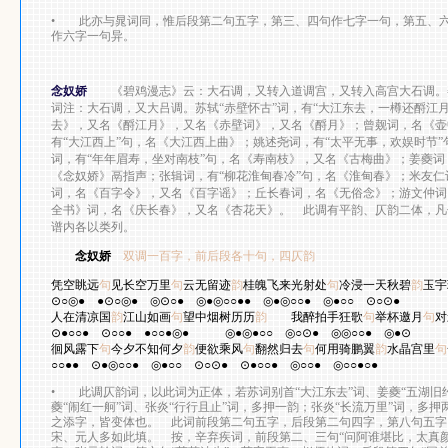
•
此亦与晁词同，惟后段第二句五字，第三、四句作七字一句，第五、六
作六字一句异。
念奴娇
《碧鸡漫志》云：大石调，又转入道调宫，又转入高宫大石调。
词注：大石调，又大吕调。苏轼
“
赤壁怀古
”
词，有
“
大江东去，一樽还酹江
去》，又名《酹江月》，又名《赤壁词》，又名《酹月》；曾觌词，名《壶
有
“
大江西上
”
句，名《大江西上曲》；姚述尧词，有
“
太平无事，欢娱时节
”
词，有
“
年年眉寿，坐对南枝
”
句，名《寿南枝》，又名《古梅曲》；姜夔词
《念奴娇》鬲指声；张辑词，有
“
柳花淮甸春冷
”
句，名《淮甸春》；米友仁
词，名《百字令》，又名《百字谣》；丘长春词，名《无俗念》；游文仲词
全书》词，名《庆长春》，又名《杏花天》。 此调有平韵、仄韵二体，凡
谱内各以类列。
念奴娇
双调一百字，前后段各十句，四仄韵
苏
凭空眺远
句
见长空万里
句
云无留迹
韵
桂魄飞来光射处
句
冷浸一天秋碧
韵
玉宇
⊙○◎●
●⊙○◎●
◎⊙○●
◎●◎○○●●
◎●◎○○●
◎●○○
⊙○⊙●
人在清凉国
韵
江山如画
句
望中烟树历历
韵
我醉拍手狂歌
句
举杯邀月
句
对
⊙●○○●
⊙○○●
●○○●◎●
◎●◎●○○
◎○⊙●
◎◎○○●
◎●⊙
徊风露下
句
今夕不知何夕
韵
便欲乘风
句
翻然归去
句
何用骑鹏翼
韵
水晶宫里
句
○○●●
⊙●◎○○●
◎●○○
⊙○⊙●
⊙●○○●
◎○○●
◎○○●○●
•
此调仄韵词，以此词为正体，若苏词别首“大江东去”词、姜夔“五湖旧约
夔“闹红一舸”词、张炎“行行且止”词，多押一韵；张炎“长流万里”词，多
之添字，皆变体也。 此词前段第二句五字，后段第二句四字，第八句五字
宋、元人多如此填。 按，辛弃疾词，前段第二、三句“问阿谁堪比，太真颜