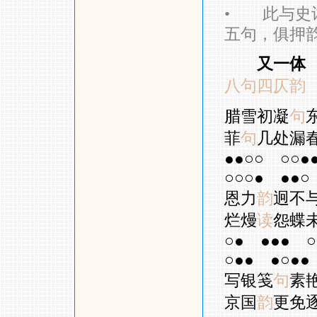
•
此与史词
五句，俱押
又一体
八句四仄韵
腊雪初凝
句
菲
句
几处漏
●●○○
○○●
○○○●
●●○
恩力
韵
迥不
烂熳
读
怨蝶
○●
●●●
○
○●●
●○●●
写银笺
句
素
京国
韵
更免