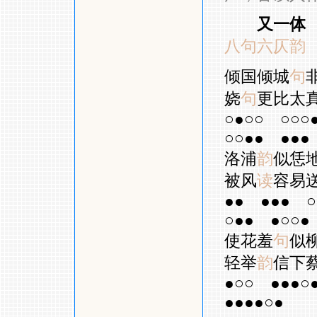
又一体
八句六仄韵
倾国倾城
句
娆
句
更比太
○●○○
○○○
○○●●
●●●
洛浦
韵
似恁
被风
读
容易
●●
●●●
○
○●●
●○○●
使花羞
句
似
轻举
韵
信下
●○○
●●●○
●●●●○●