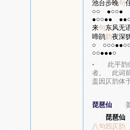
池台步晚
句
○○
●○○●
●○○●●
●●
来
句
东风无
啼鹃
韵
夜深
○
○○○●●○
○○●●●○
•
此平韵体
者。 此词
盖因仄韵体
琵琶仙
琵琶仙
八句四仄韵