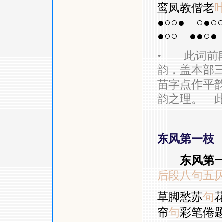
鸾凤教偕老
●○○●
○●○
●○○
●●○●
•
此词前段
韵，盖本部三
苗字点作平韵
韵之理。 
东风第一枝
东风第
后段八句五
草脚愁苏
句
帘
句
彩笔倦