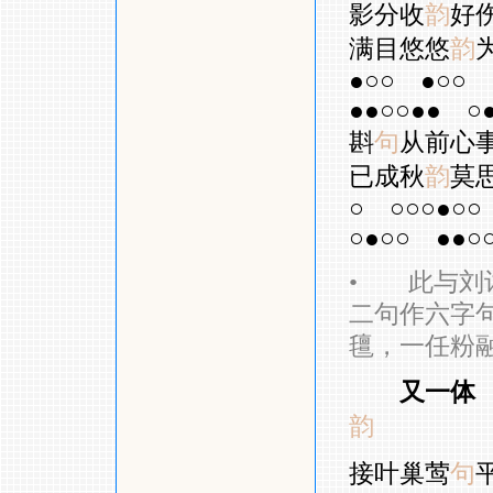
影分收
韵
好
满目悠悠
韵
●○○
●○○
●●○○●●
○
斟
句
从前心
已成秋
韵
莫
○
○○○●○○
○●○○
●●○
•
此与刘词
二句作六字
氊，一任粉
又一体
韵
接叶巢莺
句