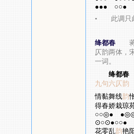
●●●
○○●
•
此调只此
绛都春
仄韵两体，
一词。
绛都春
九句六仄韵
情黏舞线
韵
得春娇栽琼
○○◎●
●◎
⊙○⊙●○○●
花零乱
韵
艳