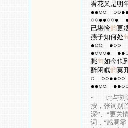
看花又是明
●●○○
○○●
○○●●○○●
已堪怜
韵
更
燕子知何处
●○○
●○○
●○○○●
●●
愁
句
如今也
醉闲眠
韵
莫
○
○○●●○○
●●○○
●●○
•
此与刘词
按，张词别
深”、“更关
词，“感凋零