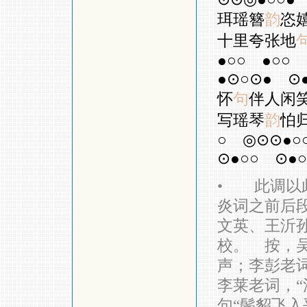
珥瑶簪
韵
恣
十里夸张地
●○○
●○○
●⊙○⊙●
⊙
怀
句
伴人闲
写瑶琴
韵
怕
○
◎⊙⊙●○
⊙●○○
⊙●○
•
此调以此
炎词之前后
文英、王沂
校。 按，吴
声；李彭老词
李莱老词，“
句“鬓貂飞入