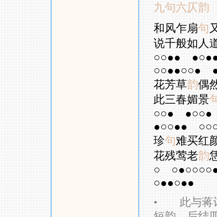
九句六仄韵
和风乍扇
句
说千般如人
○○●●
●○●
○○●●○○●
花芳草
韵
偶
此三春媚景
○○●
●○○●
●○○●●
○○
珍
句
难买红
花残莺老
韵
○
○●○○○○
○●●○●●
•
此与蒋词
短韵，后结