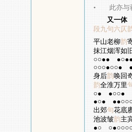
•
此亦与蒋
又一体
段九句六仄
平山老柳
韵
抹江烟浑如
○○●●
●○●
○○○●○○●
身后
韵
唤回
韵
全淮万里
○●
●○○●
●○●
●●○○
出郊
句
花底
池波皱
韵
主
●○
○●○○○