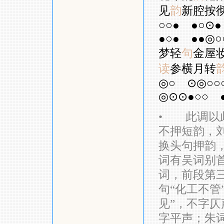
见
韵
新腔按
○○●
●○⊙●
●○●
●●◎○
梦轻
句
金屋
读
参横月转
◎○
⊙◎○○
◎⊙⊙●○○
•
此调以此
不押短韵，
换头句押韵
词有吴词别
词，前段第三
句“化工不管
见”，不字仄
字平声；朱词