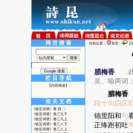
网 页 搜 索
当前位置：
首页
>>
【
腊梅香
栏 目 导 航
吴、喻两词
【内容阅读】
腊梅香
相 关 文 档
段十句四仄
《钦定词谱》卷 四 〇
《钦定词谱》卷三九下
锦里阳和
句
《钦定词谱》卷三九上
正绛跗初吐
《钦定词谱》卷三八下
《钦定词谱》卷三八上