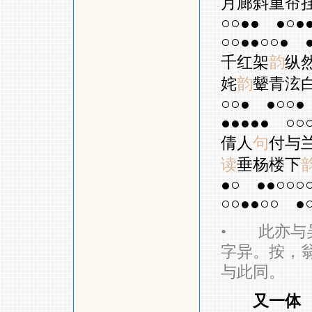
月廊斜重帘
○○●●
●○●
○○●●○○●
千红架
韵
纵
姹
韵
颦青泫
○○●
●○○●
●●●●●
○○
倩人
句
付与
读
垂杨楼下
●○
●●○○○
○○●●○○
●
•
此亦与吴
字异。按，翁
与此同。
又一体