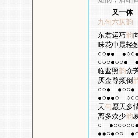
又一体
九句六仄韵
东
君运巧
韵
味花中最轻
○○●●
●○○
○○○●○○●
临鸾照
韵
众
厌金尊频倒
○○●
●○○●
●○●●○
○○
天
句
愿天多
离多欢少
韵
○
●○○○○○
●●○●○○
●