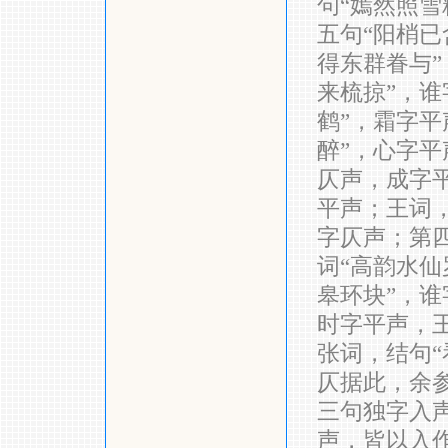
句“嫣然照雪
五句“阳梢已
得东群眷与”
来梳掠”，谁
鹤”，霜字平
醉”，心字平
仄声，成字平
平声；王词，
字仄声；第四
词“高韵水仙
皋环块”，谁
时字平声，王
张词，结句“
仄据此，余
三句独字入
声，皆以入