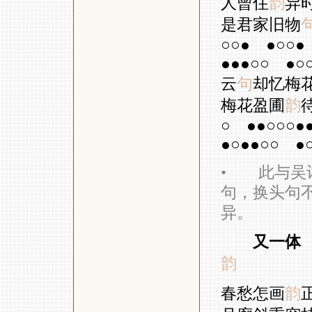
人曾住
韵
异
是君家旧物
○○●
●○○●
●●●○○
●○
云
句
却忆梅
梅花盈圃
韵
○
●●○○○●
●○●●○○
●
•
此与吴词
句，换头句
异。
又一体
韵
春愁怎画
韵