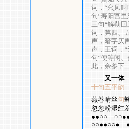
词，“幺凤叫
句“寿阳宫里
三句“解勒回
词，第四、五
声，暗字仄声
声，王词，“
句“便等闲、
此，余参下
又一体
十句五平韵
燕卷晴丝
句
忽忽粉湿红
●●○○
○○●
○○●●○○●