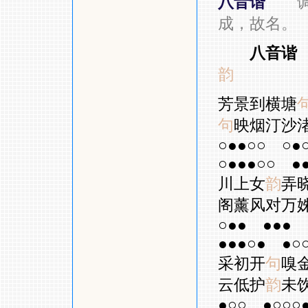
八音谐
成，故名。
八音谐
韵
芳景到横塘
句
映烟汀沙
○●●○○
○●
○●●●○○
●
川上女
韵
弄
阁薰风对万
○●●
●●●
●●●○●
●○
采初开
句
嗅
云低护
韵
未
●○○
●○○○