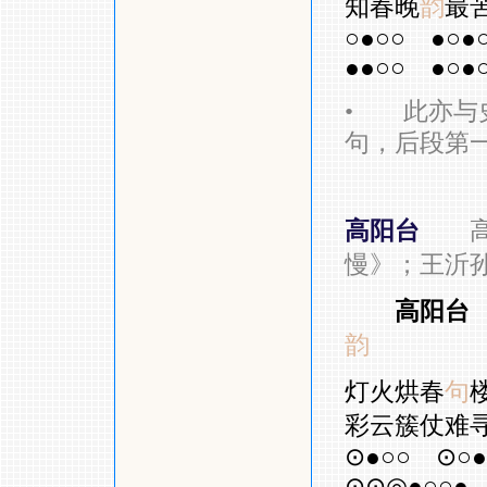
知春晚
韵
最
○●○○
●○●
●●○○
●○●
•
此亦与史
句，后段第
高阳台
慢》；王沂
高阳台
韵
灯火烘春
句
彩云簇仗难
⊙●○○
⊙○●
⊙⊙◎●○○●