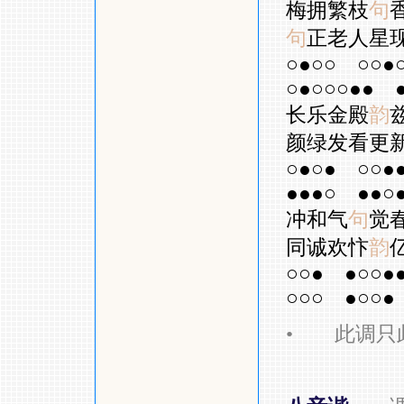
梅拥繁枝
句
句
正老人星
○●○○
○○●
○●○○○●●
长乐金殿
韵
颜绿发看更
○●○●
○○●
●●●○
●●○
冲和气
句
觉
同诚欢忭
韵
○○●
●○○●
○○○
●○○●
•
此调只此