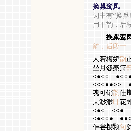
换巢鸾凤
词中有
“
换巢
用平韵，后
换巢鸾
韵，后段十
人若梅娇
韵
坐月怨秦箫
○●○○
●○○
○○○●●○○
魂可销
韵
佳
天渺渺
叶
花
○●○
○○●
○●○○●
●●
乍尝樱颗
句