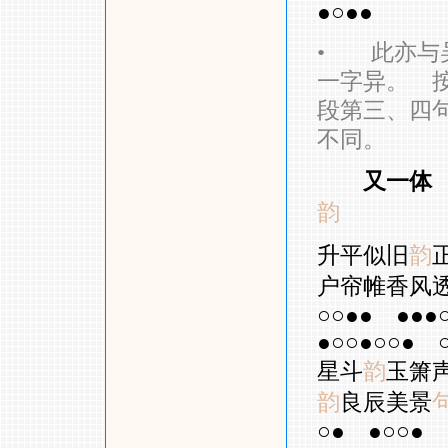
●○●●
•
此亦与吴
一字异。 按
段第三、四句
不同。
又一体
韵
升平似旧
韵
户帘帷香风
○○●●
●●●
●○○●○○●
星斗
韵
玉箫
韵
良辰美景
○●
●○○●