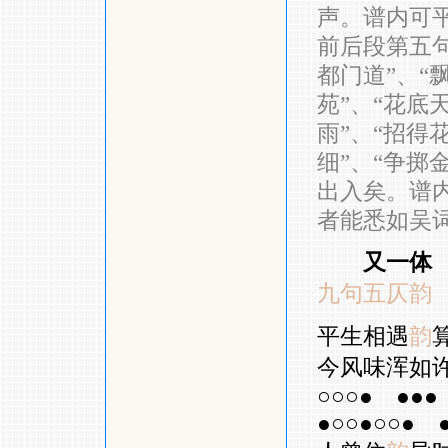
声。谱内可
前后段第五
都门道”、“
苑”、“花底
雨”、“招得
细”、“争掷
出入矣。谱
者能悉如吴
又一体
九句五仄韵
平生相遇
韵
今风味浑如
○○○●
●●●
●○○●○○●