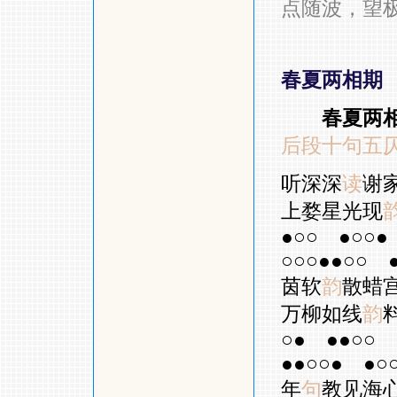
点随波，望
春夏两相期
春夏两
后段十句五
听深深
读
谢
上婺星光现
●○○
●○○●
○○○●●○○
茵软
韵
散蜡
万柳如线
韵
○●
●●○○
●●○○●
●○
年
句
教见海