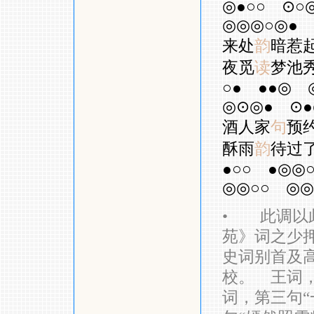
◎●○○
⊙○
◎◎◎○◎●
来处
韵
暗惹
夜觅
读
梦池
○●
●●◎
◎⊙◎●
⊙●
酒人家
句
预
酥雨
韵
待过
●○○
●◎◎
◎◎○○
◎◎
•
此调以此
苑》词之少
史词别首及
校。 王词，
词，第三句“