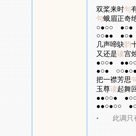
双桨来时
句
句
蛾眉正奇
○●○○
●○●
○○●●
●○●
几声啼鴃
韵
又还是
读
宫
●○○●
●●○
●○●
○○●○
把一襟芳思
玉尊
读
起舞
●●○○●
●○
●●○●○○
●
•
此调只有