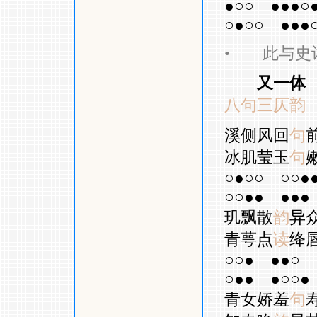
●○○
●●●○
○●○○
●●●
•
此与史词
又一体
八句三仄韵
溪侧风回
句
冰肌莹玉
句
○●○○
○○●
○○●●
●●●
玑飘散
韵
异
青萼点
读
绛
○○●
●●○
○●●
●○○●
青女娇羞
句