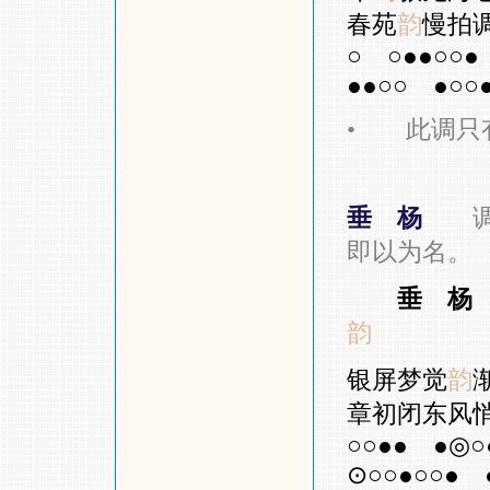
春苑
韵
慢拍
○
○●●○○●
●●○○
●○○
•
此调只有
垂 杨
即以为名。
垂 杨
韵
银屏梦觉
韵
章初闭东风
○○●●
●◎○
⊙○○●○○●