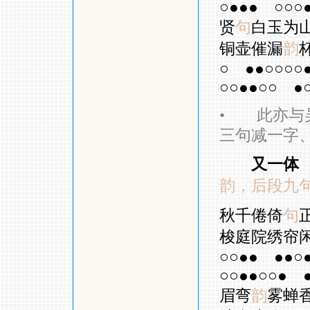
○●●●
○○○
贤
句
白玉为
铜壶催漏
韵
○
●●○○○○
○○●●○○
●
•
此亦与吴
三句减一字
又一体
韵，后段九
秋千倦倚
句
梭庭院绣帘
○○●●
●●○
○○●●○○●
眉弯
韵
雾蝉